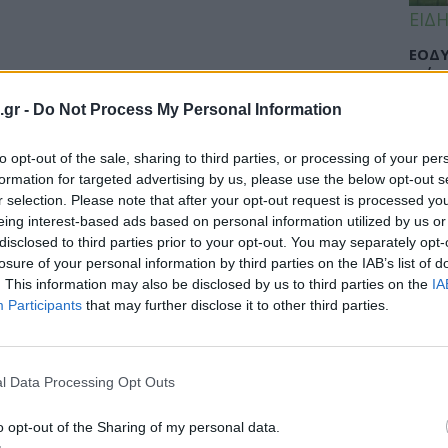
ΕΙΔΗ
ΕΟΔΥ
γρίπ
.gr -
Do Not Process My Personal Information
to opt-out of the sale, sharing to third parties, or processing of your per
ΕΙΔΗ
formation for targeted advertising by us, please use the below opt-out s
r selection. Please note that after your opt-out request is processed y
Σαμο
eing interest-based ads based on personal information utilized by us or
διάσ
disclosed to third parties prior to your opt-out. You may separately opt-
δύσβ
losure of your personal information by third parties on the IAB’s list of
. This information may also be disclosed by us to third parties on the
IA
Participants
that may further disclose it to other third parties.
ΥΓΕΙ
l Data Processing Opt Outs
5 σο
πάθο
και 
o opt-out of the Sharing of my personal data.