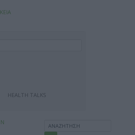
ΚΕΙΑ
HEALTH TALKS
ΩΝ