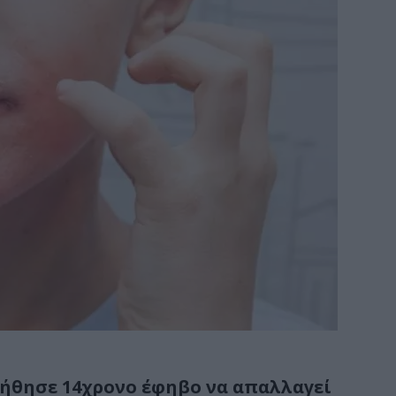
ήθησε 14χρονο έφηβο να απαλλαγεί