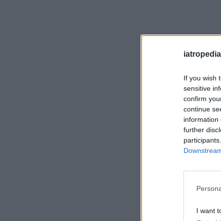
iatropedia
If you wish 
sensitive in
confirm you
continue se
information 
further disc
participants
Downstream 
Persona
I want t