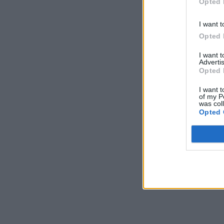
Opted 
I want t
Opted 
I want 
Advertis
Opted 
I want t
of my P
was col
Opted 