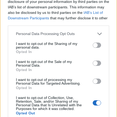
disclosure of your personal information by third parties on the
IAB’s list of downstream participants. This information may
also be disclosed by us to third parties on the
IAB’s List of
Downstream Participants
that may further disclose it to other
third parties.
Personal Data Processing Opt Outs
ΡΟΗ ΕΙΔΗΣΕΩΝ
I want to opt-out of the Sharing of my
personal data.
Opted In
I want to opt-out of the Sale of my
Personal Data.
ΔΙΑΤΡΟΦΗ
07 Αυγούστου 2026
19:06
Opted In
Κεχρί: Πώς μια ενισχυμένη ποικιλία μπορεί να
I want to opt-out of processing my
Personal Data for Targeted Advertising.
«γεμίσει» σίδηρο τα παιδιά, χωρίς παρενέργειες
Opted In
I want to opt-out of Collection, Use,
Retention, Sale, and/or Sharing of my
Personal Data that Is Unrelated with the
Purposes for which it was collected.
ΕΙΔΗΣΕΙΣ
07 Αυγούστου 2026
18:10
Opted Out