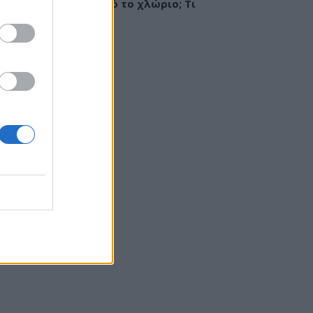
ργία ή ερεθισμός από το χλώριο; Τι
εί αλλεργιολόγος