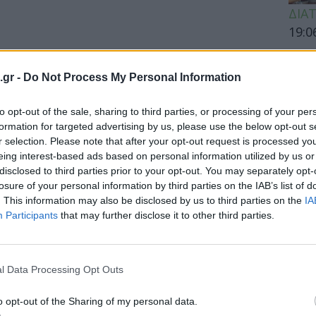
ΔΙΑ
19:0
Κεχρ
μπορ
.gr -
Do Not Process My Personal Information
χωρί
to opt-out of the sale, sharing to third parties, or processing of your per
formation for targeted advertising by us, please use the below opt-out s
r selection. Please note that after your opt-out request is processed y
ΕΙΔΗ
ακα για την καρδιά από το 600 μ.Χ.
eing interest-based ads based on personal information utilized by us or
disclosed to third parties prior to your opt-out. You may separately opt-
Άδων
αι γυάλινα, που περιέχουν ίχνη
losure of your personal information by third parties on the IAB’s list of
προσ
. This information may also be disclosed by us to third parties on the
IA
για την καρδιά, ήρθαν στο φως στη
Ακτι
Participants
that may further disclose it to other third parties.
l Data Processing Opt Outs
ΥΓΕΙ
o opt-out of the Sharing of my personal data.
Εξάν