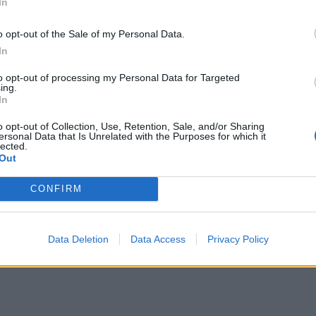
In
αλλε
εξηγ
o opt-out of the Sale of my Personal Data.
In
to opt-out of processing my Personal Data for Targeted
τέχεται η μακροχρόνια οικονομική
ing.
In
o opt-out of Collection, Use, Retention, Sale, and/or Sharing
υμε σε φήμες και μισόλογα των γνωστών μας.
ersonal Data that Is Unrelated with the Purposes for which it
ατηρήσεις γιατρών...
lected.
Out
CONFIRM
Data Deletion
Data Access
Privacy Policy