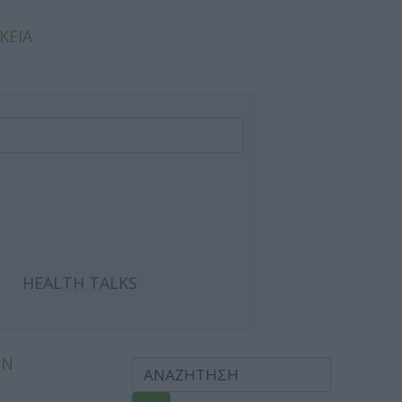
ΚΕΙΑ
HEALTH TALKS
ΩΝ