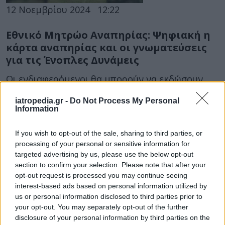
12 Νοεμβρίου 2024
12:22
Εθνικό Μητρώο Αναπηρίας: Ψηφιακή η
κάρτα αναπηρίας και οι γνωματεύσεις
για τις Ένοπλες Δυνάμεις
Οι ενδιαφερόμενοι θα μπορούν να εκδώσουν
ψηφιακά την κάρτα αναπηρίας τους, όπως
iatropedia.gr -
Do Not Process My Personal
επίσης και να την προσθέσουν εύκολα και...
Information
If you wish to opt-out of the sale, sharing to third parties, or
processing of your personal or sensitive information for
targeted advertising by us, please use the below opt-out
section to confirm your selection. Please note that after your
opt-out request is processed you may continue seeing
interest-based ads based on personal information utilized by
us or personal information disclosed to third parties prior to
25 Οκτωβρίου 2024
10:05
your opt-out. You may separately opt-out of the further
disclosure of your personal information by third parties on the