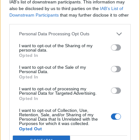
IAB’s list of downstream participants. This information may
Αρχίζει η λειτουργία Κέντρων
also be disclosed by us to third parties on the
IAB’s List of
Εξυπηρέτησης ατόμων με αναπηρία στο
Downstream Participants
that may further disclose it to other
δήμο Θεσσαλονίκης
third parties.
Τα κέντρα θα λειτουργούν κάθε Τρίτη, από τις
Personal Data Processing Opt Outs
11 το πρωί μέχρι τη μία μετά το μεσημέρι.
I want to opt-out of the Sharing of my
personal data.
Opted In
I want to opt-out of the Sale of my
Personal Data.
Opted In
I want to opt-out of processing my
Personal Data for Targeted Advertising.
Opted In
08 Οκτωβρίου 2024
13:59
I want to opt-out of Collection, Use,
Retention, Sale, and/or Sharing of my
Eurostat: 1 στους 3 πολίτες με αναπηρία
Personal Data that Is Unrelated with the
Purposes for which it was collected.
στην Ελλάδα δεν έχει πρόσβαση στην
Opted Out
υγεία