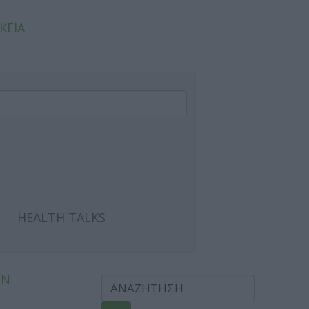
ΚΕΙΑ
HEALTH TALKS
ΩΝ