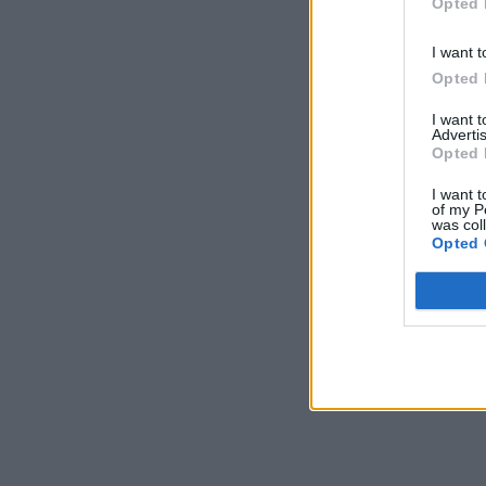
Opted 
I want t
Opted 
I want 
Advertis
Opted 
I want t
of my P
was col
Opted 