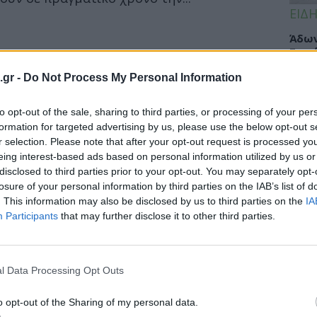
ΕΙΔΗ
Άδων
Σοφά
Κλιν
.gr -
Do Not Process My Personal Information
Υγεί
to opt-out of the sale, sharing to third parties, or processing of your per
formation for targeted advertising by us, please use the below opt-out s
r selection. Please note that after your opt-out request is processed y
ΥΓΕΙ
eing interest-based ads based on personal information utilized by us or
disclosed to third parties prior to your opt-out. You may separately opt-
Πώς 
losure of your personal information by third parties on the IAB’s list of
«πλή
. This information may also be disclosed by us to third parties on the
IA
προσ
Participants
that may further disclose it to other third parties.
l Data Processing Opt Outs
ΕΙΔΗ
Γλυφ
o opt-out of the Sharing of my personal data.
45χρ