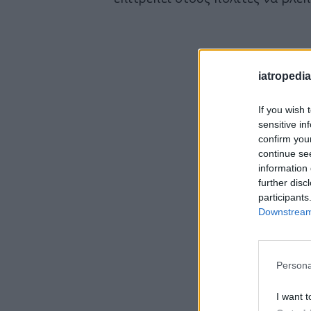
iatropedia
If you wish 
sensitive in
confirm you
continue se
information 
further disc
participants
Downstream 
Persona
I want t