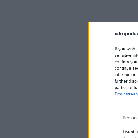
iatropedia
If you wish 
sensitive in
confirm you
continue se
information 
further disc
participants
Downstream 
Persona
I want t