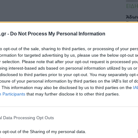
ΕΙΔΗ
Άδων
Σοφά
Κλιν
.gr -
Do Not Process My Personal Information
Υγεί
to opt-out of the sale, sharing to third parties, or processing of your per
formation for targeted advertising by us, please use the below opt-out s
r selection. Please note that after your opt-out request is processed y
ΥΓΕΙ
eing interest-based ads based on personal information utilized by us or
disclosed to third parties prior to your opt-out. You may separately opt-
Πώς 
losure of your personal information by third parties on the IAB’s list of
«πλή
. This information may also be disclosed by us to third parties on the
IA
προσ
Participants
that may further disclose it to other third parties.
l Data Processing Opt Outs
ΕΙΔΗ
Γλυφ
o opt-out of the Sharing of my personal data.
45χρ