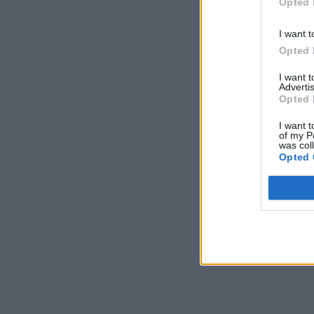
Opted 
I want t
Opted 
I want 
Advertis
Opted 
I want t
of my P
was col
Opted 