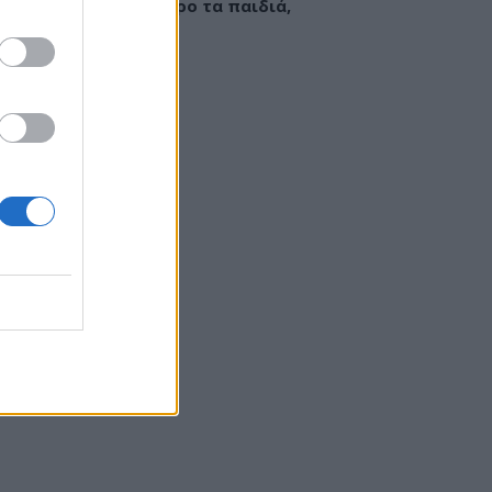
εί να «γεμίσει» σίδηρο τα παιδιά,
ς παρενέργειες