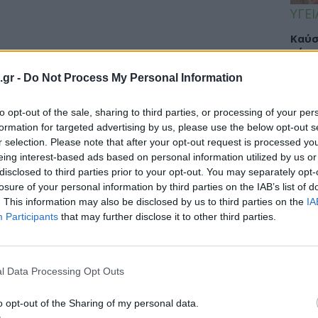
ΥΓΕΙ
Καύσ
κάνο
παχ
.gr -
Do Not Process My Personal Information
to opt-out of the sale, sharing to third parties, or processing of your per
formation for targeted advertising by us, please use the below opt-out s
ΕΙΔΗ
r selection. Please note that after your opt-out request is processed y
eing interest-based ads based on personal information utilized by us or
ΙΣΑ:
disclosed to third parties prior to your opt-out. You may separately opt-
Νείλ
losure of your personal information by third parties on the IAB’s list of
Αρχέ
. This information may also be disclosed by us to third parties on the
IA
Participants
that may further disclose it to other third parties.
ΔΙΑ
l Data Processing Opt Outs
19:0
o opt-out of the Sharing of my personal data.
Κεχρ