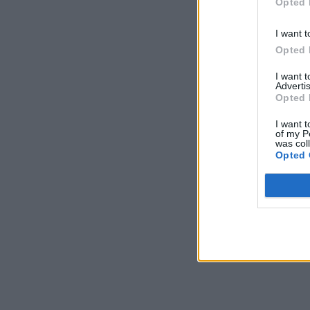
Opted 
I want t
Opted 
I want 
Advertis
Opted 
I want t
of my P
was col
Opted 