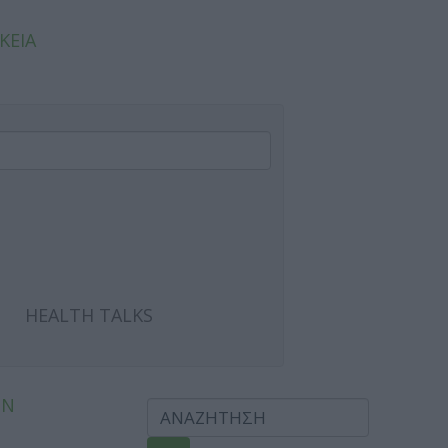
ΚΕΙΑ
HEALTH TALKS
ΩΝ