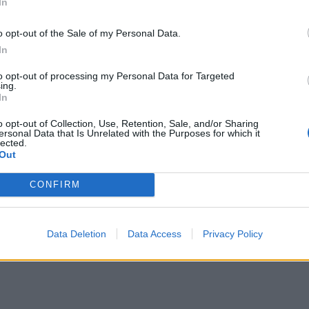
In
μπορ
χωρί
o opt-out of the Sale of my Personal Data.
In
to opt-out of processing my Personal Data for Targeted
ing.
In
o opt-out of Collection, Use, Retention, Sale, and/or Sharing
ersonal Data that Is Unrelated with the Purposes for which it
lected.
Out
CONFIRM
Data Deletion
Data Access
Privacy Policy