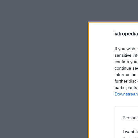
iatropedia
If you wish 
sensitive in
confirm you
continue se
information 
further disc
participants
Downstream 
Persona
I want t