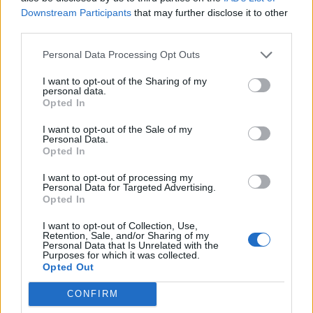
Downstream Participants
that may further disclose it to other
third parties.
ΡΟΗ ΕΙΔΗΣΕΩΝ
Personal Data Processing Opt Outs
I want to opt-out of the Sharing of my
personal data.
Opted In
ΕΙΔΗΣΕΙΣ
06 Αυγούστου 2026
14:43
I want to opt-out of the Sale of my
Personal Data.
Ελλείψεις Φαρμάκων: Ευρεία σύσκεψη στον ΕΟΦ για
Opted In
την επάρκεια και την ασφάλεια της εφοδιαστικής
αλυσίδας
I want to opt-out of processing my
Personal Data for Targeted Advertising.
Opted In
I want to opt-out of Collection, Use,
Retention, Sale, and/or Sharing of my
ΠΑΙΔΙ
06 Αυγούστου 2026
14:25
Personal Data that Is Unrelated with the
Purposes for which it was collected.
Παιδιά στην πισίνα: 6 απαράβατοι κανόνες για την
Opted Out
πρόληψη του πνιγμού
CONFIRM