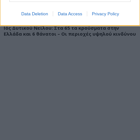
Data Deletion
Data Access
Privacy Policy
ΕΙΔΗΣΕΙΣ
06 Αυγούστου 2026
13:33
Ιός Δυτικού Νείλου: Στα 65 τα κρούσματα στην
Ελλάδα και 6 θάνατοι – Οι περιοχές υψηλού κινδύνου