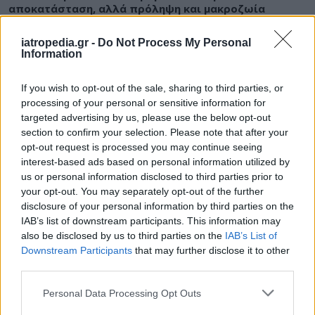
αποκατάσταση, αλλά πρόληψη και μακροζωία
iatropedia.gr -
Do Not Process My Personal
Information
ΕΙΔΗΣΕΙΣ
10 Αυγούστου 2026
11:31
If you wish to opt-out of the sale, sharing to third parties, or
processing of your personal or sensitive information for
«Καμπανάκι» ECDC για τον ιό του Δυτικού Νείλου:
targeted advertising by us, please use the below opt-out
Στη 2η θέση της Ευρώπης η Ελλάδα – Μάχη στις ΜΕΘ
για οκτώ ασθενείς
section to confirm your selection. Please note that after your
opt-out request is processed you may continue seeing
interest-based ads based on personal information utilized by
us or personal information disclosed to third parties prior to
your opt-out. You may separately opt-out of the further
ΕΙΔΗΣΕΙΣ
10 Αυγούστου 2026
10:15
disclosure of your personal information by third parties on the
IAB’s list of downstream participants. This information may
Νοσοκομείο Βόλου: Δύο εκδοχές και μία ΕΔΕ για βίαιο
also be disclosed by us to third parties on the
IAB’s List of
επεισόδιο – Με το μέρος των γιατρών ο Άδωνις
Downstream Participants
that may further disclose it to other
Γεωργιάδης
third parties.
Personal Data Processing Opt Outs