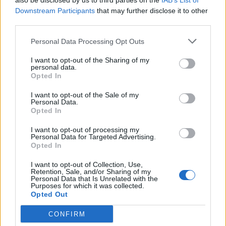
also be disclosed by us to third parties on the
IAB’s List of
Τι θέλουν οι άνδρες για να αποδώσουν καλύτερα
Downstream Participants
that may further disclose it to other
third parties.
στο σεξ;
Personal Data Processing Opt Outs
Διπολική διαταραχή: Πότε ''πάνω'' και πότε
''κάτω''
I want to opt-out of the Sharing of my
personal data.
Βotox ή υαλουρονικό οξύ; Τι να διαλέξω;
Opted In
I want to opt-out of the Sale of my
Facebook
Twitter
Personal Data.
Opted In
Tags:
ΓΡΑΦΕΙΟ
,
ΣΕΞ
I want to opt-out of processing my
Personal Data for Targeted Advertising.
Opted In
I want to opt-out of Collection, Use,
Retention, Sale, and/or Sharing of my
Personal Data that Is Unrelated with the
ΚΑΤΗΓΟΡΙΕΣ
Purposes for which it was collected.
Opted Out
ΕΙΔΗΣΕΙΣ
ΥΓΕΙΑ
CONFIRM