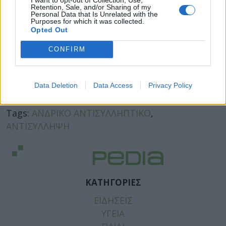
Retention, Sale, and/or Sharing of my
Personal Data that Is Unrelated with the
Αντισύλληψη: Τι πρέπει να γνωρίζουμε για
Purposes for which it was collected.
τα αντισυλληπτικά και άλλες βασικές
Opted Out
μεθόδους
CONFIRM
φωτό: iStock
Data Deletion
Data Access
Privacy Policy
Facebook
Twitter
Tags:
ΑΝΔΡΙΚΟ ΑΝΤΙΣΥΛΛΗΠΤΙΚΟ
,
ΑΝΤΙΣΥΛΛΗΨΗ
ΚΑΤΗΓΟΡΙΕΣ
ΕΙΔΗΣΕΙΣ
ΥΓΕΙΑ