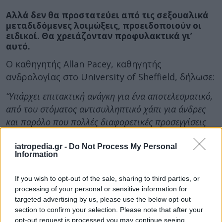
Αλλά δεν θα προστατεύει από τις σεξουαλικά
μεταδιδόμενες λοιμώξεις, προειδοποιούν οι
ειδικοί. Θα χρειάζονταν προφυλακτικά γι’
αυτό.
Ο καθηγητής Allan Pacey, καθηγητής
ανδρολογίας στο University of Sheffield, δήλωσε:
“Υπάρχει επιτακτική ανάγκη για ένα αποτελεσματικό,
από του στόματος αντισυλληπτικό χάπι για άνδρες
και παρόλο που πολλές διαφορετικές προσεγγίσεις
έχουν δοκιμαστεί όλα αυτά τα χρόνια, καμία δεν έχει
φτάσει ακόμη στην αγορά.
iatropedia.gr -
Do Not Process My Personal
Information
Η προσέγγιση που περιγράφεται σε αυτήν την
έρευνα, δηλαδή να εξαφανιστεί το βασικό ένζυμο στο
If you wish to opt-out of the sale, sharing to third parties, or
processing of your personal or sensitive information for
σπέρμα που είναι κρίσιμο για την κίνησή του, είναι
targeted advertising by us, please use the below opt-out
μια πραγματικά νέα ιδέα. Το γεγονός ότι μπορεί να
section to confirm your selection. Please note that after your
δράσει και να υποχωρήσει τόσο γρήγορα είναι
opt-out request is processed you may continue seeing