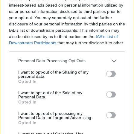
πραγματικά πολύ συναρπαστικό.
interest-based ads based on personal information utilized by
us or personal information disclosed to third parties prior to
Εάν οι δοκιμές σε ποντίκια μπορούν να
your opt-out. You may separately opt-out of the further
επαναληφθούν και σε ανθρώπους με τον ίδιο βαθμό
disclosure of your personal information by third parties on the
IAB’s list of downstream participants. This information may
αποτελεσματικότητας, τότε αυτή θα μπορούσε
also be disclosed by us to third parties on the
IAB’s List of
κάλλιστα να είναι η αντισυλληπτική προσέγγιση για
Downstream Participants
that may further disclose it to other
τον άνδρα που αναζητούσαμε.
third parties.
Έχουν κάνει κάποιες δοκιμές σε ανθρώπινο σπέρμα
Personal Data Processing Opt Outs
στο εργαστήριο και λειτουργεί ακριβώς με τον ίδιο
I want to opt-out of the Sharing of my
τρόπο. Έτσι, νομίζω, ανοίγει πραγματικά τις
personal data.
Opted In
προοπτικές ότι μπορούμε να έχουμε κάποιες δοκιμές
σε ανθρώπους»
.
I want to opt-out of the Sale of my
Personal Data.
Πηγή:
https://www.bbc.com
Opted In
ΔΙΑΒΑΣΤΕ ΕΠΙΣΗΣ
I want to opt-out of processing my
Personal Data for Targeted Advertising.
Opted In
Πότε τα αντισυλληπτικά χάπια μπορούν να
εκτοξεύσουν τον κίνδυνο θρόμβωσης
I want to opt-out of Collection, Use,