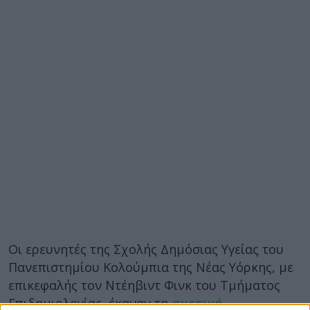
Οι ερευνητές της Σχολής Δημόσιας Υγείας του
Πανεπιστημίου Κολούμπια της Νέας Υόρκης, με
επικεφαλής τον Ντέηβιντ Φινκ του Τμήματος
Επιδημιολογίας, έκαναν τη
σχετική