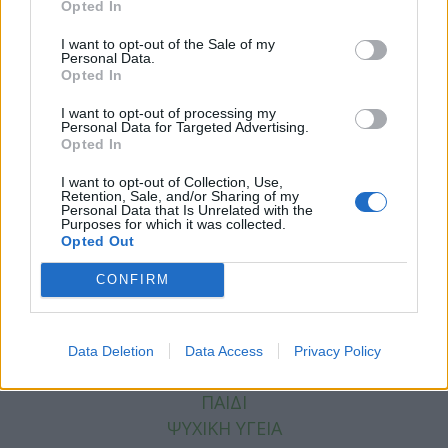
Opted In
I want to opt-out of the Sale of my
Personal Data.
Opted In
I want to opt-out of processing my
Facebook
Personal Data for Targeted Advertising.
Twitter
Opted In
Tags:
ΑΥΤΟΚΤΟΝΙΑ
,
ΑΥΤΟΚΤΟΝΙΕΣ
,
ΡΟΜΠΙΝ
I want to opt-out of Collection, Use,
Retention, Sale, and/or Sharing of my
ΓΟΥΙΛΙΑΜΣ
Personal Data that Is Unrelated with the
Purposes for which it was collected.
Opted Out
CONFIRM
ΚΑΤΗΓΟΡΙΕΣ
ΕΙΔΗΣΕΙΣ
Data Deletion
Data Access
Privacy Policy
ΥΓΕΙΑ
ΠΑΙΔΙ
ΨΥΧΙΚΗ ΥΓΕΙΑ