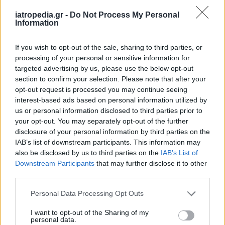
δημοσίευση
στο περιοδικό «PLoS One».
iatropedia.gr -
Do Not Process My Personal
Information
Ο Παγκόσμιος Οργανισμός Υγείας έχει εκδώσει
σχετικές συστάσεις προς τα μέσα ενημέρωσης
If you wish to opt-out of the sale, sharing to third parties, or
να αποφεύγουν να δίνουν λεπτομέρειες για τον
processing of your personal or sensitive information for
τρόπο μιας αυτοκτονίας, ιδίως σε περίπτωση
targeted advertising by us, please use the below opt-out
διασήμου προσώπου, ακριβώς για να μειώνεται
section to confirm your selection. Please note that after your
opt-out request is processed you may continue seeing
η πιθανότητα μίμησης από άτομα υψηλού
interest-based ads based on personal information utilized by
κινδύνου για αυτοκτονία – κάτι όμως που δεν
us or personal information disclosed to third parties prior to
τηρείται από πολλά μέσα ενημέρωσης.
your opt-out. You may separately opt-out of the further
disclosure of your personal information by third parties on the
Από το ΑΠΕ-ΜΠΕ
IAB’s list of downstream participants. This information may
also be disclosed by us to third parties on the
IAB’s List of
Downstream Participants
that may further disclose it to other
third parties.
Personal Data Processing Opt Outs
I want to opt-out of the Sharing of my
personal data.