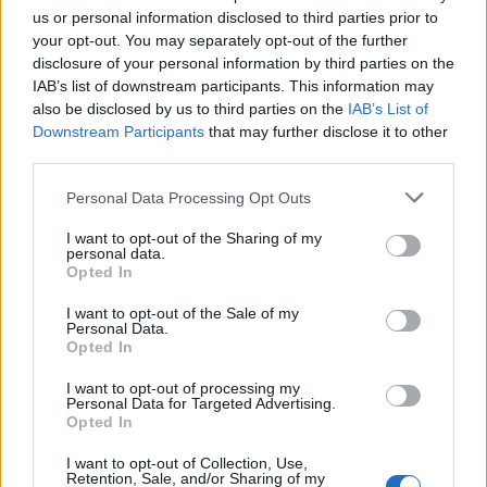
us or personal information disclosed to third parties prior to
κάνει να νιώσετε άβολα, είναι ένα
your opt-out. You may separately opt-out of the further
προειδοποιητικό σημάδι που πρέπει να
disclosure of your personal information by third parties on the
αναγνωριστεί.
Εκφράστε ανοιχτά τις
IAB’s list of downstream participants. This information may
ανησυχίες σας, προτού παγιωθεί μια
also be disclosed by us to third parties on the
IAB’s List of
Downstream Participants
that may further disclose it to other
ανθυγιεινή κατάσταση μεταξύ σας.
Αν δεν
third parties.
μπορείτε να ξεκινήσετε τη συζήτηση, αυτό είναι
άλλο ένα προειδοποιητικό σημάδι ότι οδεύετε
Personal Data Processing Opt Outs
προς μια τοξική σχέση.
I want to opt-out of the Sharing of my
personal data.
Σε ρομαντικές σχέσεις ή φιλίες,
μην
Opted In
προσπαθείτε συνεχώς να πείσετε τον εαυτό
I want to opt-out of the Sale of my
σας για το πόσο καλός είναι ένας
Personal Data.
σύντροφος, ή φίλος.
Αν διαρκώς προσπαθείτε
Opted In
να πείσετε τους άλλους για τις θετικές ιδιότητες
I want to opt-out of processing my
αυτού του ατόμου, θεωρήστε το και αυτό ως
Personal Data for Targeted Advertising.
Opted In
ένδειξη ότι η σχέση μπορεί να μην είναι αυτό
που θα θέλατε εσείς να είναι.
I want to opt-out of Collection, Use,
Retention, Sale, and/or Sharing of my