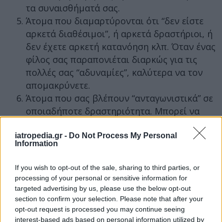
τα συναισθήματά σας.
Άτομα που διαμαρτύρονται ότι “δεν είστε
αρκετά διαθέσιμοι”, ή αρκετά δραστήριοι, ή
δεν έχετε αρκετή κατανόηση κλπ. Όταν ένας
φίλος σας παραπονιέται διαρκώς για τις
πολλές σας “αδυναμίες”, καλύτερα να τον
απομακρύνετε.
Άτομα που σας βλέπουν “ανταγωνιστικά” σε
οποιαδήποτε δραστηριότητα. Μπορεί να
είναι μελλοντικοί τοξικοί φίλοι ή σύντροφοι
σε μια τοξική σχέση.
iatropedia.gr -
Do Not Process My Personal
Information
Άτομα που δεν ντρέπονται να ζητούν να
δανειστούν χρήματα, αλλά τα επιστρέφουν
If you wish to opt-out of the sale, sharing to third parties, or
αργά. Θα πρέπει να θυμάστε ότι η φιλία (ή
processing of your personal or sensitive information for
το ειδύλλιο) και η προσωπική περιουσία
targeted advertising by us, please use the below opt-out
section to confirm your selection. Please note that after your
πρέπει να παραμείνουν ξεχωριστά.
opt-out request is processed you may continue seeing
Εάν κάποιο άτομο που μόλις γνωρίσατε σας
interest-based ads based on personal information utilized by