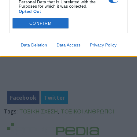
Personal Data that Is Unrelated with the
Πηγή:
https://www.psychologytoday.com
Purposes for which it was collected.
Opted Out
CONFIRM
Data Deletion
Data Access
Privacy Policy
Facebook
Twitter
Tags:
ΤΟΞΙΚΗ ΣΧΕΣΗ
,
ΤΟΞΙΚΟΙ ΑΝΘΡΩΠΟΙ