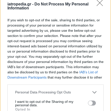
iatropedia.gr -
Do Not Process My Personal
προβλήματα ή άλλες ασθένειες. Είναι, πάντως,
Information
χρήσιμο να αναγνωρίσετε ποιος είναι ο δικός
σας τύπους προσωπικότητας για να δείτε πώς τα
If you wish to opt-out of the sale, sharing to third parties, or
προσωπικά σας χαρακτηριστικά συμβάλλουν
processing of your personal or sensitive information for
targeted advertising by us, please use the below opt-out
στο στρες, το άγχος και πώς μπορεί να σας
section to confirm your selection. Please note that after your
οδηγήσουν σε καρδιακή νόσο.
opt-out request is processed you may continue seeing
interest-based ads based on personal information utilized by
Πηγή:
http://examinedexistence.com
us or personal information disclosed to third parties prior to
your opt-out. You may separately opt-out of the further
Πατήστε Play, λοιπόν, και κάντε το τεστ…
disclosure of your personal information by third parties on the
IAB’s list of downstream participants. This information may
also be disclosed by us to third parties on the
IAB’s List of
ΔΙΑΒΑΣΤΕ ΕΠΙΣΗΣ
Downstream Participants
that may further disclose it to other
third parties.
Το διαβόητο τεστ Rorschach στα ΕΛΛΗΝΙΚΑ:
Personal Data Processing Opt Outs
Τι αποκαλύπτει για την προσωπικότητά
σας…
I want to opt-out of the Sharing of my
personal data.
Δείκτης ευτυχίας: Κάντε ΕΔΩ το μοναδικό
Opted In