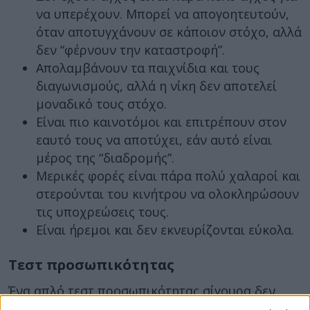
να υπερέχουν. Μπορεί να απογοητευτούν,
όταν αποτυγχάνουν σε κάποιον στόχο, αλλά
δεν “φέρνουν την καταστροφή”.
Απολαμβάνουν τα παιχνίδια και τους
διαγωνισμούς, αλλά η νίκη δεν αποτελεί
μοναδικό τους στόχο.
Είναι πιο καινοτόμοι και επιτρέπουν στον
εαυτό τους να αποτύχει, εάν αυτό είναι
μέρος της “διαδρομής”.
Μερικές φορές είναι πάρα πολύ χαλαροί και
στερούνται του κινήτρου να ολοκληρώσουν
τις υποχρεώσεις τους.
Είναι ήρεμοι και δεν εκνευρίζονται εύκολα.
Τεστ προσωπικότητας
Ένα απλό τεστ προσωπικότητας σίγουρα δεν
μπορεί να προβλέψει μεμονωμένα καρδιακά