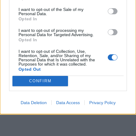
τεστ αυτοαξιολόγησης του βρετανικού Ε.Σ.Υ.
I want to opt-out of the Sale of my
Personal Data.
Κάντε ΣΤΑ ΕΛΛΗΝΙΚΑ το πιο ακριβές τεστ
Opted In
προσωπικότητας στο διαδίκτυο – Τι σας
I want to opt-out of processing my
δείχνει;
Personal Data for Targeted Advertising.
Opted In
Τι… προσωπικότητα βγάζεις στο σεξ; Κάνε
I want to opt-out of Collection, Use,
ΕΔΩ ένα απίστευτο τεστ!
Retention, Sale, and/or Sharing of my
Personal Data that Is Unrelated with the
Purposes for which it was collected.
Τι χρώμα θα βγει αν ανακατέψεις… Το 96%
Opted Out
ΔΕΝ περνάει αυτό το τεστ!
CONFIRM
Data Deletion
Data Access
Privacy Policy