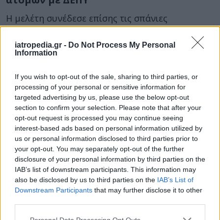
Η μελέτη συνέδεσε επίσης τις σπάνιες
μεταλλάξεις με
δυσμενείς δείκτες ζωής
.
iatropedia.gr -
Do Not Process My Personal
Άτομα με ΔΕΠΥ και τα συγκεκριμένα
Information
μεταλλαγμένα γονίδια εμφάνιζαν
χαμηλότερο
μορφωτικό επίπεδο
και αυξημένη πιθανότητα
If you wish to opt-out of the sale, sharing to third parties, or
κοινωνικοοικονομικών δυσκολιών, παρ’όλο από
processing of your personal or sensitive information for
targeted advertising by us, please use the below opt-out
τη μελέτη είχαν αποκλειστεί άτομα με νοητική
section to confirm your selection. Please note that after your
υστέρηση.
opt-out request is processed you may continue seeing
interest-based ads based on personal information utilized by
Σε ενήλικες συμμετέχοντες, οι μεταλλάξεις
us or personal information disclosed to third parties prior to
σχετίστηκαν
με ελαφρώς χαμηλότερη
your opt-out. You may separately opt-out of the further
γνωστική επίδοση
(περίπου 2,25 μονάδες IQ
disclosure of your personal information by third parties on the
ανά μετάλλαξη).
IAB’s list of downstream participants. This information may
also be disclosed by us to third parties on the
IAB’s List of
Οι ερευνητές σημειώνουν ότι αυτά τα τρία
Downstream Participants
that may further disclose it to other
third parties.
γονίδια αποτελούν μόνο την αρχή, καθώς
πολλές ακόμη
σπάνιες παραλλαγές υψηλού
Personal Data Processing Opt Outs