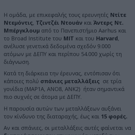
Η ομάδα, με επικεφαλής τους ερευνητές
Ντίτε
Ντεμόντις
,
Τζιντζέι Ντουάν
και
Άντερς Ντ.
Μπέργκλουμ
από το Πανεπιστήμιο Aarhus και
το Broad Institute του
MIT
και του
Harvard
,
ανέλυσε γενετικά δεδομένα σχεδόν 9.000
ατόμων με ΔΕΠΥ και περίπου 54.000 χωρίς τη
διάγνωση.
Κατά τη διάρκεια την έρευνας, εντόπισαν ότι
κάποιες πολύ
σπάνιες μεταλλάξεις
σε τρία
γονίδια (MAP1A, ANO8, ANK2) ήταν σημαντικά
πιο συχνές σε άτομα με ΔΕΠΥ.
Η παρουσία αυτών των μεταλλάξεων αυξάνει
τον κίνδυνο της διαταραχής, έως και
15 φορές.
Αν και σπάνιες, οι μεταλλάξεις αυτές φαίνεται να