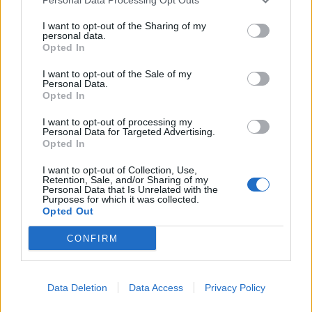
κινδύνου
πιθανότατα παραμένουν άγνωστες.
I want to opt-out of the Sharing of my
Εντούτοις, η
personal data.
χαρτογράφησή
τους ανοίγει νέους
Opted In
δρόμους για την κατανόηση της βιολογίας της
ΔΕΠΥ και μελλοντικά μπορεί να συμβάλει στον
I want to opt-out of the Sale of my
Personal Data.
σχεδιασμό πιο στοχευμένων θεραπειών
που
Opted In
θα αντιμετωπίζουν τις υποκείμενες αιτίες και
I want to opt-out of processing my
όχι μόνο τα συμπτώματα.
Personal Data for Targeted Advertising.
Opted In
Φωτό: istock
I want to opt-out of Collection, Use,
Retention, Sale, and/or Sharing of my
Personal Data that Is Unrelated with the
Purposes for which it was collected.
Opted Out
CONFIRM
Data Deletion
Data Access
Privacy Policy