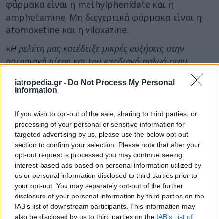
φάρμακα είναι η methylphenidate και η
amphetamine. Μη διεγερτικά φάρμακα είναι η
atomoxetine και η viloxazine.
«
Η μελέτη μας κατέδειξε μικρές αυξήσεις στην
αρτηριακή πίεση και τον καρδιακό παλμό στην
πλειονότητα των παιδιών με ΔΕΠΥ που έπαιρναν
iatropedia.gr -
Do Not Process My Personal
αυτά τα φάρμακα
», δήλωσε ο
επιβλέπων
Information
ερευνητής Dr. Samuele Cortese
, καθηγητής
Παιδικής & Εφηβικής Ψυχιατρικής στο
If you wish to opt-out of the sale, sharing to third parties, or
Πανεπιστήμιο του Σάουθαμπτον.
processing of your personal or sensitive information for
targeted advertising by us, please use the below opt-out
Εν τούτοις, «
τα φάρμακα παρέχουν σαφή οφέλη,
section to confirm your selection. Please note that after your
όσον αφορά τη βελτίωση στις ακαδημαϊκές επιδόσεις
opt-out request is processed you may continue seeing
interest-based ads based on personal information utilized by
και τη μείωση του κινδύνου θανάτου. Μολονότι, δε,
us or personal information disclosed to third parties prior to
αυξάνουν λίγο τον κίνδυνο υπέρτασης, δεν
your opt-out. You may separately opt-out of the further
σχετίζονται με άλλες καρδιαγγειακές νόσους.
disclosure of your personal information by third parties on the
Επομένως, η αναλογία οφέλους-κινδύνου από αυτά
IAB’s list of downstream participants. This information may
also be disclosed by us to third parties on the
IAB’s List of