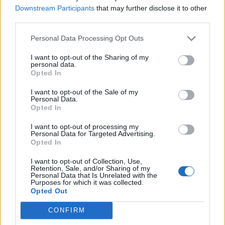
είναι καθησυχαστική
», πρόσθεσε.
Downstream Participants
that may further disclose it to other
Ανάλογα ευρήματα
είχε η μελέτη
και στους
third parties.
ενήλικες
. Επομένως και αυτοί πρέπει να
Personal Data Processing Opt Outs
παρακολουθούνται προσεκτικά, όταν παίρνουν
I want to opt-out of the Sharing of my
φάρμακα για την ΔΕΠΥ.
personal data.
Opted In
Ανεξαρτήτως ηλικίας
, όμως,
όσοι ήδη
πάσχουν από καρδιολογικό πρόβλημα
πρέπει
I want to opt-out of the Sale of my
Personal Data.
να ενημερώνουν τον καρδιολόγο τους πριν
Opted In
αρχίσουν θεραπεία γι’ αυτήν, τόνισαν οι
I want to opt-out of processing my
ερευνητές.
Personal Data for Targeted Advertising.
Opted In
Φωτογραφία: iStock
I want to opt-out of Collection, Use,
Retention, Sale, and/or Sharing of my
Personal Data that Is Unrelated with the
Purposes for which it was collected.
Opted Out
CONFIRM