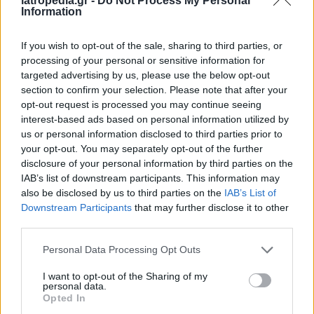
iatropedia.gr -
Do Not Process My Personal
πραγματοποιήθηκαν με όπλα, ενώ το 3% των
Information
αυτοκτονιών των γυναικών ήταν με όπλα. Οι
ΗΠΑ είχαν τις περισσότερες αυτοκτονίες που
If you wish to opt-out of the sale, sharing to third parties, or
σχετίζονταν με όπλα στον κόσμο: σχεδόν 22.000
processing of your personal or sensitive information for
ή 55% των αυτοκτονιών των ανδρών
targeted advertising by us, please use the below opt-out
section to confirm your selection. Please note that after your
πραγματοποιήθηκαν με όπλα, ενώ πάνω από
opt-out request is processed you may continue seeing
3.000 ή σχεδόν 31% των αυτοκτονιών των
interest-based ads based on personal information utilized by
γυναικών ήταν με όπλα.
us or personal information disclosed to third parties prior to
your opt-out. You may separately opt-out of the further
Σε σχέση με τις ηλικίες, εντοπίστηκε ότι το 1990,
disclosure of your personal information by third parties on the
η μέση ηλικία θανάτου για τους άνδρες ήταν 43
IAB’s list of downstream participants. This information may
χρόνια και για τις γυναίκες σχεδόν 42 χρόνια.
also be disclosed by us to third parties on the
IAB’s List of
Downstream Participants
that may further disclose it to other
Μέχρι το 2021, η μέση ηλικία θανάτου είχε
third parties.
αυξηθεί σε 47 για τους άνδρες και σχεδόν 47 για
τις γυναίκες. Η υψηλότερη μέση ηλικία ήταν
Personal Data Processing Opt Outs
περίπου 58 χρόνια για τους άνδρες και 60
I want to opt-out of the Sharing of my
χρόνια για τις γυναίκες, και οι δύο στην
personal data.
Opted In
ανατολική Ασία. Αντίθετα, η νεότερη μέση ηλικία