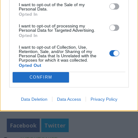
αυτοκτονίας καταγράφηκε στην Ωκεανία, όπου
I want to opt-out of the Sale of my
Personal Data.
ήταν 36 χρόνια για τους άνδρες και 34 χρόνια
Opted In
για τις γυναίκες.
I want to opt-out of processing my
Personal Data for Targeted Advertising.
Φωτογραφία iStock
Opted In
I want to opt-out of Collection, Use,
Retention, Sale, and/or Sharing of my
Personal Data that Is Unrelated with the
Purposes for which it was collected.
Opted Out
CONFIRM
Data Deletion
Data Access
Privacy Policy
Facebook
Twitter