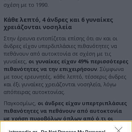
σχέση με το 1990.
Κάθε λεπτό, 4 άνδρες και 6 γυναίκες
χρειάζονται νοσηλεία
Στην έρευνα εντοπίζεται επίσης ότι αν και οι
άνδρες είχαν υπερδιπλάσιες πιθανότητες να
πεθάνουν από αυτοκτονία σε σχέση με τις
γυναίκες,
οι γυναίκες είχαν 49% περισσότερες
πιθανότητες να την επιχειρήσουν
. Σύμφωνα
με τους ερευνητές, κάθε λεπτό, τέσσερις άνδρες
και έξι γυναίκες χρειάζονται νοσηλεία, λόγω
απόπειρας αυτοκτονίας.
Παγκοσμίως,
οι άνδρες είχαν υπερτριπλάσιες
πιθανότητες να πεθάνουν από αυτοκτονία
με χρήση πυροβόλων όπλων από ό,τι οι
γυναίκες
: το 10% των αυτοκτονιών των ανδρών