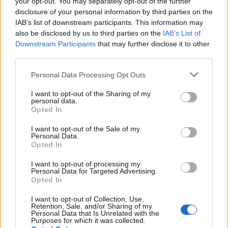
your opt-out. You may separately opt-out of the further
disclosure of your personal information by third parties on the
Ορίστε το παράδειγμα για τα παιδιά
IAB’s list of downstream participants. This information may
Οι γονείς θα πρέπει να ξεκινήσουν πρώτα απ’
also be disclosed by us to third parties on the
IAB’s List of
Downstream Participants
that may further disclose it to other
όλα με τον εαυτό τους. Ξεκινήστε με το να
third parties.
αφήνετε στην άκρη το κινητό την ώρα που
κάθεστε στο τραπέζι να φάτε, ή και σε άλλες
Personal Data Processing Opt Outs
στιγμές. Πάντα να έχετε το κινητό στην άκρη και
I want to opt-out of the Sharing of my
να μην ασχολείστε με αυτό ενώ οδηγείτε: είναι
personal data.
Opted In
πολύ κακό παράδειγμα για το παιδί! Γενικά θα
πρέπει με τις πράξεις σας να δείχνετε στα
I want to opt-out of the Sale of my
Personal Data.
παιδιά τις αξίες που θέλετε να τους περάσετε.
Opted In
Πηγή:
http://www.techtimes.com
I want to opt-out of processing my
Personal Data for Targeted Advertising.
ΔΙΑΒΑΣΤΕ ΕΠΙΣΗΣ
Opted In
Κορονοϊός: Πώς απολυμαίνουμε σωστά το
I want to opt-out of Collection, Use,
Retention, Sale, and/or Sharing of my
κινητό τηλέφωνο
Personal Data that Is Unrelated with the
Purposes for which it was collected.