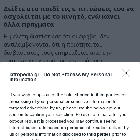
Δείξτε στο παιδί τις επιπτώσεις του να
ασχολείται με το κινητό, ενώ κάνει
άλλα πράγματα
Η μελέτη διαπίστωσε ότι οι έφηβοι δεν
αντιλαμβάνονται ότι η ποιότητα του
διαβάσματός τους επηρεάζεται από την
ταυτόχρονη χρήση του κινητού τους
τηλεφώνου. Οι γονείς πρέπει να γνωρίζουν ότι
iatropedia.gr -
Do Not Process My Personal
είναι σημαντικό για τα παιδιά τους να εστιάζουν
Information
κάθε φορά σε αυτό που κάνουν και το διάβασμα
παίζει πολύ σημαντικό ρόλο σε αυτό. Θα πρέπει
If you wish to opt-out of the sale, sharing to third parties, or
επομένως να δημιουργούν ένα περιβάλλον με
processing of your personal or sensitive information for
targeted advertising by us, please use the below opt-out
ελάχιστους περισπασμούς, όπου τα παιδιά
section to confirm your selection. Please note that after your
μένουν μακριά από όλες τις μορφές μέσων
opt-out request is processed you may continue seeing
κοινωνικής δικτύωσης, ενώ διαβάζουν, ή ενώ
interest-based ads based on personal information utilized by
συνομιλούν μαζί τους για κάτι σημαντικό.
us or personal information disclosed to third parties prior to