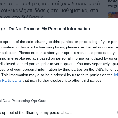
κάνο
σε ότι οι μαθητές που παίζουν διαδικτυακά
παχ
έχουν καλές επιδόσεις στα μαθηματικά, στα
ά και στο διάβασμα.
ρινά παιχνίδια στο διαδίκτυο έχουν
.gr -
Do Not Process My Personal Information
ΕΙΔΗ
νάδες από το μέσο όρο στα μαθηματικά και
μαθητικές επιδόσεις στα επιστημονικά
to opt-out of the sale, sharing to third parties, or processing of your per
ΙΣΑ:
Άλμπερτ Πόσο του RMIT που συμμετείχε στην
Νείλ
formation for targeted advertising by us, please use the below opt-out s
Αρχέ
r selection. Please note that after your opt-out request is processed y
να.
eing interest-based ads based on personal information utilized by us or
disclosed to third parties prior to your opt-out. You may separately opt-
νίδια, επιλύεις προβλήματα προκειμένου να
losure of your personal information by third parties on the IAB’s list of
δο και αυτό σε υποχρεώνει να
. This information may also be disclosed by us to third parties on the
IA
ώση, όσο και μαθηματικές γνώσεις, αλλά και
ΔΙΑ
Participants
that may further disclose it to other third parties.
την ανάγνωση των γνωστικών αντικειμένων
19:0
ρας,” τόνισε ο ίδιος επιστήμονας.
Κεχρ
μπορ
l Data Processing Opt Outs
χωρί
o opt-out of the Sharing of my personal data.