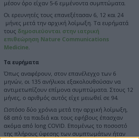
μέσον όρο είχαν 5-6 εμμένοντα συμπτώματα.
Οι ερευνητές τους επανεξέτασαν 6, 12 και 24
μήνες μετά την αρχική λοίμωξη. Τα ευρήματά
τους
δημοσιεύονται στην ιατρική
επιθεώρηση Nature Communications
Medicine
.
Τα ευρήματα
Όπως αναφέρουν, στον επανέλεγχο των 6
μηνών, οι 135 ανήλικοι εξακολουθούσαν να
αντιμετωπίζουν επίμονα συμπτώματα. Στους 12
μήνες, ο αριθμός αυτός είχε μειωθεί σε 94.
Ωστόσο δύο χρόνια μετά την αρχική λοίμωξη,
68 από τα παιδιά και τους εφήβους έπασχαν
ακόμα από long COVID. Επομένως το ποσοστό
της πλήρους ύφεσης των συμπτωμάτων ήταν