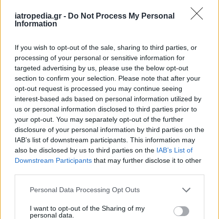
μόνο 70,8%.
iatropedia.gr -
Do Not Process My Personal
«
Τα ευρήματά μας υποδηλώνουν ότι οι περισσότεροι
Information
έφηβοι με long COVID αναρρώνουν εντός 2 ετών. Το
ερώτημα είναι γιατί δεν συμβαίνει το ίδιο με όλους
»,
If you wish to opt-out of the sale, sharing to third parties, or
processing of your personal or sensitive information for
δήλωσε ο
επικεφαλής ερευνητής Dr. Terence
targeted advertising by us, please use the below opt-out
Stephenson
, καθηγητής Υγείας των Παιδιών στο
section to confirm your selection. Please note that after your
University College του Λονδίνου (UCL).
opt-out request is processed you may continue seeing
interest-based ads based on personal information utilized by
Η μελέτη έδειξε ακόμα ότι τα κορίτσια είχαν
us or personal information disclosed to third parties prior to
σχεδόν διπλάσιες πιθανότητες από τα αγόρια να
your opt-out. You may separately opt-out of the further
ταλαιπωρούνται ακόμα από long COVID μετά
disclosure of your personal information by third parties on the
IAB’s list of downstream participants. This information may
από 2 χρόνια. Το ίδιο και οι μεγαλύτερης ηλικίας
also be disclosed by us to third parties on the
IAB’s List of
έφηβοι.
Downstream Participants
that may further disclose it to other
third parties.
Οι ερευνητές συνεχίζουν την παρακολούθησή
τους, αναζητώντας αιτίες για τα επίμονα
Personal Data Processing Opt Outs
συμπτώματά τους.
I want to opt-out of the Sharing of my
personal data.