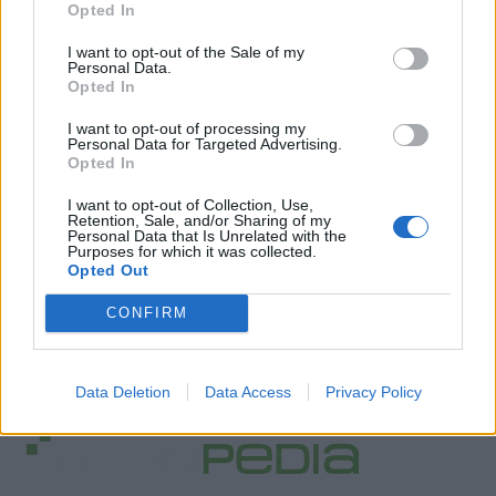
Φωτογραφία: iStock
Opted In
I want to opt-out of the Sale of my
Personal Data.
Opted In
I want to opt-out of processing my
Personal Data for Targeted Advertising.
Opted In
I want to opt-out of Collection, Use,
Retention, Sale, and/or Sharing of my
Personal Data that Is Unrelated with the
Purposes for which it was collected.
Opted Out
CONFIRM
Facebook
Twitter
Tags:
LONG COVID
,
ΚΟΡΟΝΟΙΟΣ
,
ΠΑΙΔΙΑ
Data Deletion
Data Access
Privacy Policy