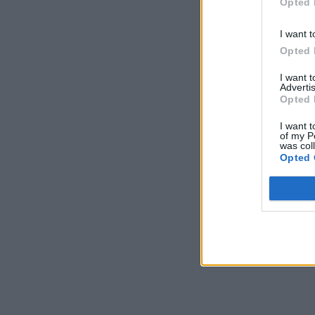
Opted 
I want t
Opted 
I want 
Advertis
Opted 
I want t
of my P
was col
Opted 