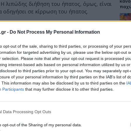
κάνο
 Η λιπώδης διήθηση του ήπατος, όμως, είναι
παχ
α οδηγήσει σε κίρρωση του ήπατος.
ποτελεί την πιο συχνή αιτία χρόνιας
. Σύμφωνα με εκτιμήσεις, στην Ευρώπη τα
.gr -
Do Not Process My Personal Information
ΕΙΔΗ
ται από 1,3% έως 22,5% στα παιδιά ηλικίας
to opt-out of the sale, sharing to third parties, or processing of your per
ΙΣΑ:
Νείλ
formation for targeted advertising by us, please use the below opt-out s
σια απ’ ό,τι στις αρχές του 21ου αιώνα,
Αρχέ
r selection. Please note that after your opt-out request is processed y
δογαστρεντερολόγος Σμαραγδή
eing interest-based ads based on personal information utilized by us or
disclosed to third parties prior to your opt-out. You may separately opt-
ια και υπεύθυνη της Παιδιατρικής Μονάδας
losure of your personal information by third parties on the IAB’s list of
ανεπιστημιακού Νοσοκομείου Αττικόν.
. This information may also be disclosed by us to third parties on the
IA
ΔΙΑ
Participants
that may further disclose it to other third parties.
19:0
Κεχρ
μπορ
l Data Processing Opt Outs
χωρί
o opt-out of the Sharing of my personal data.