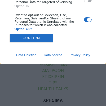
Personal Data for Targeted Advertising.
Tags:
ΑΝΑΤΡΟΦΗ ΠΑΙΔΙΟΥ
,
ΒΙΝΤΕΟ
,
ΣΧΕΣΗ
Opted In
ΓΟΝΕΑ ΚΑΙ ΠΑΙΔΙΟΥ
I want to opt-out of Collection, Use,
Retention, Sale, and/or Sharing of my
Personal Data that Is Unrelated with the
Purposes for which it was collected.
Opted Out
ΚΑΤΗΓΟΡΙΕΣ
CONFIRM
ΕΙΔΗΣΕΙΣ
ΥΓΕΙΑ
Data Deletion
Data Access
Privacy Policy
ΠΑΙΔΙ
ΨΥΧΙΚΗ ΥΓΕΙΑ
ΔΙΑΤΡΟΦΗ
ΕΠΙΧΕΙΡΕΙΝ
TIPS
HEALTH TALKS
ΧΡΗΣΙΜΑ