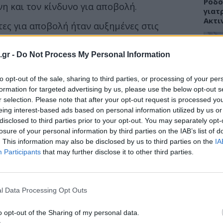
Ρόδο
η και τον κίνδυνο για αποβολή.
γιατ
Ακτι
ες για αποβολή ήταν αυξημένες στις
.gr -
Do Not Process My Personal Information
 περισσότερες πιθανότητες για αποβολή εάν
τους πρώτους μήνες της εγκυμοσύνης.
ΥΓΕΙ
to opt-out of the sale, sharing to third parties, or processing of your per
Εξάν
formation for targeted advertising by us, please use the below opt-out s
αλλε
r selection. Please note that after your opt-out request is processed y
εξηγ
eing interest-based ads based on personal information utilized by us or
disclosed to third parties prior to your opt-out. You may separately opt-
losure of your personal information by third parties on the IAB’s list of
. This information may also be disclosed by us to third parties on the
IA
Participants
that may further disclose it to other third parties.
ΥΓΕΙ
Πανδ
μπορ
l Data Processing Opt Outs
επόμ
o opt-out of the Sharing of my personal data.