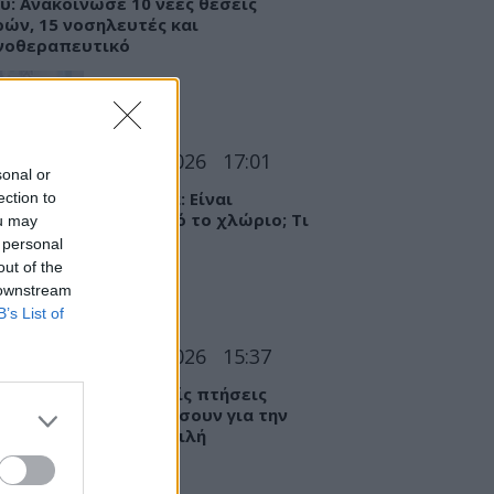
υ: Ανακοίνωσε 10 νέες θέσεις
ρών, 15 νοσηλευτές και
νοθεραπευτικό
Α
07 Αυγούστου 2026
17:01
sonal or
θημα μετά την πισίνα: Είναι
ection to
ργία ή ερεθισμός από το χλώριο; Τι
ou may
εί αλλεργιολόγος
 personal
out of the
 downstream
B’s List of
Α
07 Αυγούστου 2026
15:37
ημίες: Πώς οι διεθνείς πτήσεις
ούν να προειδοποιήσουν για την
ενη υγειονομική απειλή