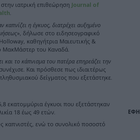
 στην ιατρική επιθεώρηση
Journal of
alth
.
ν καπνίζει η έγκυος, διατρέχει αυξημένο
κυήσεως
», δήλωσε στο ειδησεογραφικό
 Holloway, καθηγήτρια Μαιευτικής &
ο ΜακΜάστερ του Καναδά.
ι και το κάπνισμα του πατέρα επηρεάζει την
 συνέχισε. Και πρόσθεσε πως ιδιαιτέρως
 πληθυσμιακού δείγματος που εξετάστηκε.
5,8 εκατομμύρια έγκυοι που εξετάστηκαν
ΕΦΗ
ικία 18 έως 49 ετών.
ς καπνιστές, ενώ το συνολικό ποσοστό