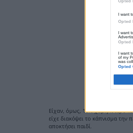
Opted 
I want t
Opted 
I want 
Advertis
Opted 
I want t
of my P
was col
Opted 
Είχαν, όμως, 18% χαμηλότερο κ
είχε διακόψει το κάπνισμα την 
αποκτήσει παιδί.