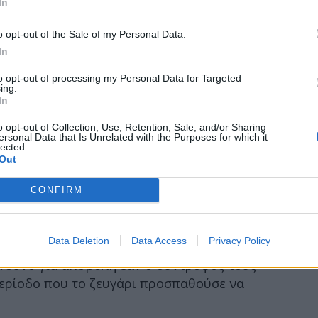
In
o opt-out of the Sale of my Personal Data.
In
to opt-out of processing my Personal Data for Targeted
ing.
In
o opt-out of Collection, Use, Retention, Sale, and/or Sharing
ersonal Data that Is Unrelated with the Purposes for which it
lected.
Out
CONFIRM
Data Deletion
Data Access
Privacy Policy
ίνδυνο για αποβολή εάν ο σύντροφός τους
περίοδο που το ζευγάρι προσπαθούσε να