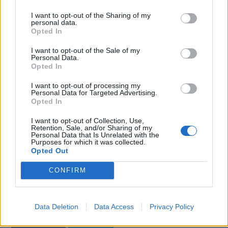
το μάθουν, ώστε να προστατεύσουν την ακοή
I want to opt-out of the Sharing of my
των παιδιών που θα φέρουν στον κόσμο.
personal data.
Opted In
Το ίδιο, όμως, πρέπει να κάνουν και τα άλλα
I want to opt-out of the Sale of my
μέλη της οικογένειας. Ή έστω δεν πρέπει να
Personal Data.
Opted In
καπνίζουν σε χώρους όπου βρίσκεται η έγκυος,
είτε είναι το σπίτι είτε το αυτοκίνητό της.
I want to opt-out of processing my
Personal Data for Targeted Advertising.
Opted In
I want to opt-out of Collection, Use,
Retention, Sale, and/or Sharing of my
Personal Data that Is Unrelated with the
Purposes for which it was collected.
Opted Out
CONFIRM
Data Deletion
Data Access
Privacy Policy