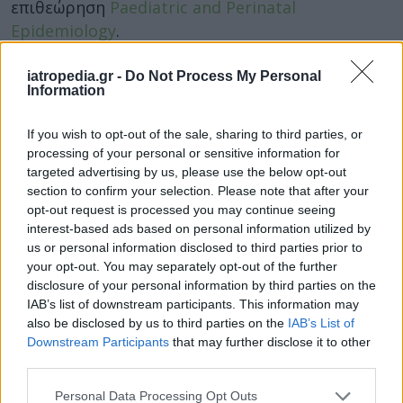
επιθεώρηση
Paediatric and Perinatal
Epidemiology
.
Όπως γράφουν οι ερευνητές, 68 εκατομμύρια
iatropedia.gr -
Do Not Process My Personal
άνθρωποι σε όλο τον κόσμο πάσχουν από
Information
διαταραχή της ακοής που άρχισε στην παιδική
ηλικία.
If you wish to opt-out of the sale, sharing to third parties, or
processing of your personal or sensitive information for
targeted advertising by us, please use the below opt-out
Τι να κάνετε
section to confirm your selection. Please note that after your
Αν και τα νέα ευρήματα είναι ανησυχητικά, δεν
opt-out request is processed you may continue seeing
interest-based ads based on personal information utilized by
αποδεικνύουν πέραν πάσης αμφιβολίας ότι το
us or personal information disclosed to third parties prior to
τσιγάρο είναι η αιτία της βαρηκοΐας στα παιδιά
your opt-out. You may separately opt-out of the further
που μελετήθηκαν.
disclosure of your personal information by third parties on the
IAB’s list of downstream participants. This information may
Ωστόσο στην καλύτερη περίπτωση είναι ένας
also be disclosed by us to third parties on the
IAB’s List of
συμβάλλων παράγοντας, τονίζουν οι ερευνητές.
Downstream Participants
that may further disclose it to other
third parties.
Και συνιστούν στις γυναίκες να διακόπτουν το
κάπνισμα αμέσως μόλις μείνουν έγκυοι ή έστω
Personal Data Processing Opt Outs