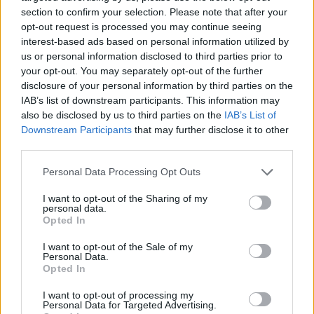
απαιτούν την προσοχή του χρήστη. Είναι δύσκολο να
section to confirm your selection. Please note that after your
μοιραστείς κάτι, όταν τις χρησιμοποιείς»
, ενώ
opt-out request is processed you may continue seeing
interest-based ads based on personal information utilized by
επιπλέον συχνά είναι πολύπλοκες για ένα
us or personal information disclosed to third parties prior to
παιδάκι.
your opt-out. You may separately opt-out of the further
disclosure of your personal information by third parties on the
«Το απλό είναι καλύτερο»
τόνισε ο κ. Χρηστάκης
IAB’s list of downstream participants. This information may
και πρόσθεσε ότι, όπως έχουν δείξει μελέτες,
also be disclosed by us to third parties on the
IAB’s List of
ακόμη και τα παραδοσιακά τουβλάκια
Downstream Participants
that may further disclose it to other
επιτρέπουν στα μικρά παιδιά να αναπτύσσουν
third parties.
καλύτερα τις γλωσσικές ικανότητές τους.
Personal Data Processing Opt Outs
Βέβαια, διευκρίνισε, στην πραγματικότητα το
I want to opt-out of the Sharing of my
όφελος δεν προέρχεται από τα ίδια τα
personal data.
τουβλάκια, αλλά από την αλληλεπίδραση με τα
Opted In
άλλα παιδιά και με τους γονείς στην ώρα του
I want to opt-out of the Sale of my
παιγνιδιού.
Personal Data.
Opted In
Από το ΑΠΕ-ΜΠΕ
I want to opt-out of processing my
Personal Data for Targeted Advertising.