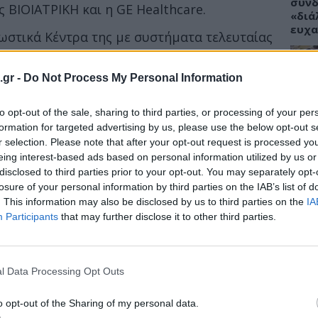
συνδ
 ΒΙΟΙΑΤΡΙΚΗ και η GE Healthcare.
«διά
ευχα
νωστικά Κέντρα της με συστήματα τελευταίας
 επενδύει στη διαρκή αναβάθμισή τους. Μέσα
θμίστηκε όλος ο εξοπλισμός των
.gr -
Do Not Process My Personal Information
ου στη Θεσσαλονίκη. Εγκαταστάθηκαν
ΥΓΕΙ
φοι και αναβαθμίστηκαν πέντε μαγνητικοί
to opt-out of the sale, sharing to third parties, or processing of your per
Το φ
formation for targeted advertising by us, please use the below opt-out s
πάρε
r selection. Please note that after your opt-out request is processed y
ΚΗ έχουν εγκατασταθεί και λειτουργούν 47
αλλε
eing interest-based ads based on personal information utilized by us or
disclosed to third parties prior to your opt-out. You may separately opt-
κής τομογραφίας. Λειτουργούν επίσης
losure of your personal information by third parties on the IAB’s list of
γραφίας τελευταίας γενιάς της GE
. This information may also be disclosed by us to third parties on the
IA
Participants
that may further disclose it to other third parties.
ΥΓΕΙ
Tanm
προε
l Data Processing Opt Outs
στέλ
αντη
o opt-out of the Sharing of my personal data.