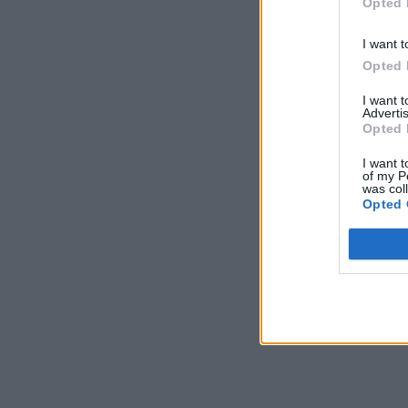
Opted 
I want t
Opted 
I want 
Advertis
Opted 
I want t
of my P
was col
Opted 