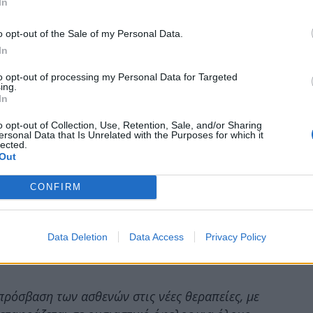
In
τίτλο (MSc) στην Ογκολογία από την Ιατρική
o opt-out of the Sale of my Personal Data.
ς Σχολής (BSc) Θετικών Επιστημών του
In
νεπιστημίου Αθηνών. Το ερευνητικό της
ό αριθμό δημοσιεύσεων σε διεθνή
to opt-out of processing my Personal Data for Targeted
ing.
ομείς όπως:
In
o opt-out of Collection, Use, Retention, Sale, and/or Sharing
ersonal Data that Is Unrelated with the Purposes for which it
lected.
Out
γνώση
CONFIRM
ον ρόλο της ιατρικής διευθύντριας της Pfizer
της Pfizer Hellas θα συνεχίσουμε να επενδύουμε
Data Deletion
Data Access
Privacy Policy
νίσχυση της ηγετικής θέσης της εταιρείας μας
»,
 πρόσβαση των ασθενών στις νέες θεραπείες, με