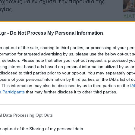
οχρόνως θα ενισχύσει την παρουσία της
γίας.
ΔΙΑ
19:0
υση
.gr -
Do Not Process My Personal Information
 ακαδημαϊκή εξειδίκευση στους συμπαγείς
Κεχρ
μπορ
κοήθειες. Εντάχθηκε στην Pfizer τo 2017, ως
χωρί
to opt-out of the sale, sharing to third parties, or processing of your per
isor) στο Τμήμα Ογκολογίας – Αιματολογίας.
formation for targeted advertising by us, please use the below opt-out s
r selection. Please note that after your opt-out request is processed y
ην Pfizer είχε αναλάβει καθήκοντα και στον
eing interest-based ads based on personal information utilized by us or
κό Οργανισμό Ογκολογίας της εταιρείας.
disclosed to third parties prior to your opt-out. You may separately opt-
losure of your personal information by third parties on the IAB’s list of
έλεσε επικεφαλής του Ιατρικού Τμήματος
. This information may also be disclosed by us to third parties on the
IA
η της την Ελλάδα, την Κύπρο και την Μάλτα.
Participants
that may further disclose it to other third parties.
ς ηγετικής ομάδας του Ιατρικού Τμήματος.
κτορικό τίτλο (PhD) από την Ιατρική Σχολή
ορικό τίτλο (Postdoctoral) στην Μοριακή
l Data Processing Opt Outs
ή του Πανεπιστημίου Johns Hopkins στις
o opt-out of the Sharing of my personal data.