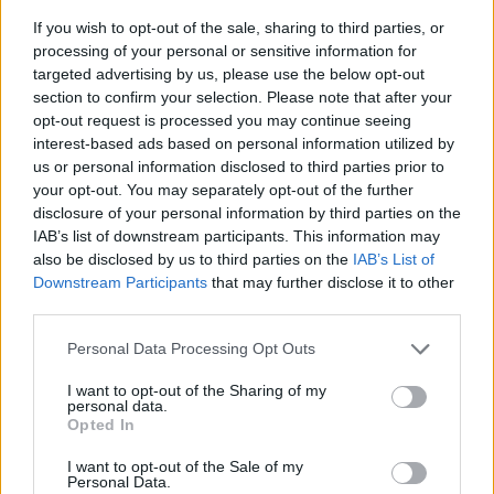
αναπτύσσει καινοτόμα και πρωτότυπα σκευάσματα
»,
If you wish to opt-out of the sale, sharing to third parties, or
είπε. «
Η βράβευση αποτελεί ένα μη οικονομικό, αλλά
processing of your personal or sensitive information for
ηθικό μέτρο, για την επιβράβευση αυτής της
targeted advertising by us, please use the below opt-out
section to confirm your selection. Please note that after your
προσπάθειας. Επιπλέον, αποτελεί και ένα εργαλείο
opt-out request is processed you may continue seeing
που μπορεί να χρησιμοποιήσει η εταιρεία για να
interest-based ads based on personal information utilized by
αναδείξει τα πολύ καλά προϊόντα της ακόμη
us or personal information disclosed to third parties prior to
περισσότερο στο ευρύ κοινό
».
your opt-out. You may separately opt-out of the further
disclosure of your personal information by third parties on the
Από την πλευρά του, ο κ.
Σπύρος Κίντζιος
IAB’s list of downstream participants. This information may
Διευθυντής Εταιρικής Ανάπτυξης του ΟΦΕΤ
,
also be disclosed by us to third parties on the
IAB’s List of
Downstream Participants
that may further disclose it to other
δήλωσε: «
Σε μια χρονιά γεμάτη προκλήσεις, όπως η
third parties.
φετινή, οι επτά διακρίσεις και για τις δύο εταιρείες
του Ομίλου Φαρμακευτικών Επιχειρήσεων Τσέτη
Personal Data Processing Opt Outs
στον θεσμό Best in Pharmacy Awards… μας
I want to opt-out of the Sharing of my
συγκινούν και μας εμπνέουν για να συνεχίσουμε
personal data.
Opted In
απρόσκοπτα στην πορεία καινοτομίας και
επενδύσεων, που έχει χαράξει ο Όμιλος από τη
I want to opt-out of the Sale of my
Personal Data.
γένεση του, με στόχο την επίτευξη ισορροπημένων