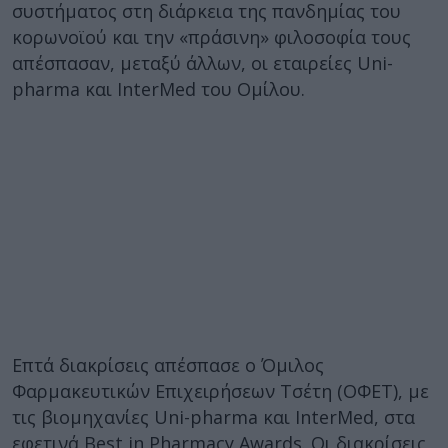
συστήματος στη διάρκεια της πανδημίας του
κορωνοϊού και την «πράσινη» φιλοσοφία τους
απέσπασαν, μεταξύ άλλων, οι εταιρείες Uni-
pharma και InterMed του Ομίλου.
Επτά διακρίσεις απέσπασε ο Όμιλος
Φαρμακευτικών Επιχειρήσεων Τσέτη (ΟΦΕΤ), με
τις βιομηχανίες Uni-pharma και InterMed, στα
εφετινά Best in Pharmacy Awards. Οι διακρίσεις