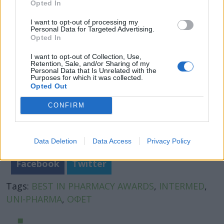
Opted In
αποτελεσμάτων και βιώσιμης ανάπτυξης
».
I want to opt-out of processing my
Personal Data for Targeted Advertising.
Opted In
I want to opt-out of Collection, Use,
Retention, Sale, and/or Sharing of my
Personal Data that Is Unrelated with the
Purposes for which it was collected.
Opted Out
CONFIRM
Data Deletion
Data Access
Privacy Policy
Facebook
Twitter
Tags:
BEST IN PHARMACY AWARDS
,
INTERMED
,
UNI-PHARMA
,
ΟΦΕΤ