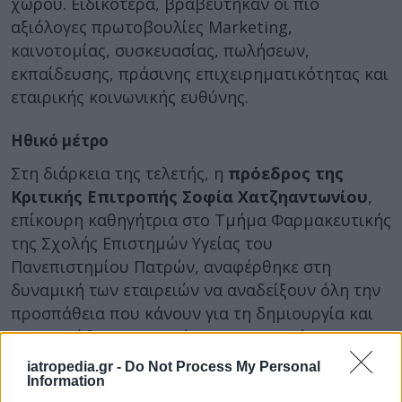
χώρου. Ειδικότερα, βραβεύτηκαν οι πιο
αξιόλογες πρωτοβουλίες Marketing,
καινοτομίας, συσκευασίας, πωλήσεων,
εκπαίδευσης, πράσινης επιχειρηματικότητας και
εταιρικής κοινωνικής ευθύνης.
Ηθικό μέτρο
Στη διάρκεια της τελετής, η
πρόεδρος της
Κριτικής Επιτροπής Σοφία Χατζηαντωνίου
,
επίκουρη καθηγήτρια στο Τμήμα Φαρμακευτικής
της Σχολής Επιστημών Υγείας του
Πανεπιστημίου Πατρών, αναφέρθηκε στη
δυναμική των εταιρειών να αναδείξουν όλη την
προσπάθεια που κάνουν για τη δημιουργία και
την προώθηση καινοτόμων και πρωτότυπων
προϊόντων.
iatropedia.gr -
Do Not Process My Personal
Information
«
Στην Ελλάδα υπάρχει μια αξιόλογη βιομηχανία που