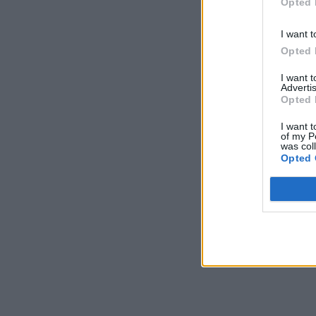
Opted 
I want t
Opted 
I want 
Advertis
Opted 
I want t
of my P
was col
Opted 