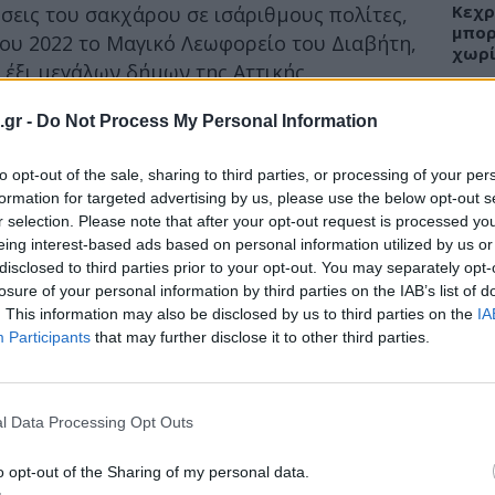
Κεχρ
εις του σακχάρου σε ισάριθμους πολίτες,
μπορ
ου 2022 το Μαγικό Λεωφορείο του Διαβήτη,
χωρί
 έξι μεγάλων δήμων της Αττικής.
Ε «Με Οδηγό το Διαβήτη» κατάφερε εντός
.gr -
Do Not Process My Personal Information
αδιάγνωστα περιστατικά διαβήτη, με επίπεδα
ΕΙΔΗ
0 mg/dl! Ανίχνευσε επίσης τρία
to opt-out of the sale, sharing to third parties, or processing of your per
τικής νευροπάθειας.
formation for targeted advertising by us, please use the below opt-out s
Άδων
r selection. Please note that after your opt-out request is processed y
προσ
 γειτονιές της Αττικής τα μηνύματα της
eing interest-based ads based on personal information utilized by us or
Ακτι
disclosed to third parties prior to your opt-out. You may separately opt-
τινό χρώμα, μουσική, παιχνίδια και
losure of your personal information by third parties on the IAB’s list of
ι μικρούς επισκέπτες να μετρηθούν. Οι
. This information may also be disclosed by us to third parties on the
IA
Participants
that may further disclose it to other third parties.
ΥΓΕΙ
Εξάν
αλλε
l Data Processing Opt Outs
εξηγ
o opt-out of the Sharing of my personal data.