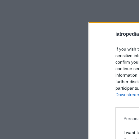
iatropedia
If you wish 
sensitive in
confirm you
continue se
information 
further disc
participants
Downstream 
Persona
I want t