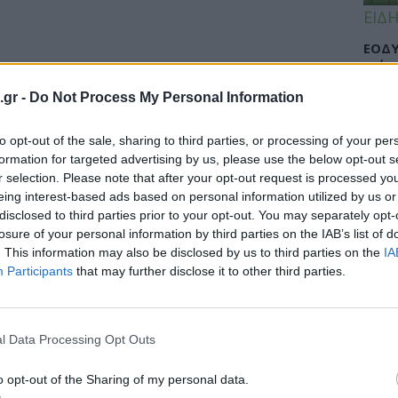
ΕΙΔΗ
ΕΟΔΥ
γρίπ
.gr -
Do Not Process My Personal Information
to opt-out of the sale, sharing to third parties, or processing of your per
ΕΙΔΗ
formation for targeted advertising by us, please use the below opt-out s
r selection. Please note that after your opt-out request is processed y
Σαμο
eing interest-based ads based on personal information utilized by us or
διάσ
disclosed to third parties prior to your opt-out. You may separately opt-
δύσβ
losure of your personal information by third parties on the IAB’s list of
. This information may also be disclosed by us to third parties on the
IA
Participants
that may further disclose it to other third parties.
ΥΓΕΙ
l Data Processing Opt Outs
5 σο
πάθο
και 
o opt-out of the Sharing of my personal data.