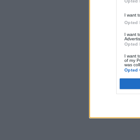
Opted 
I want t
Opted 
I want 
Advertis
Opted 
I want t
of my P
was col
Opted 