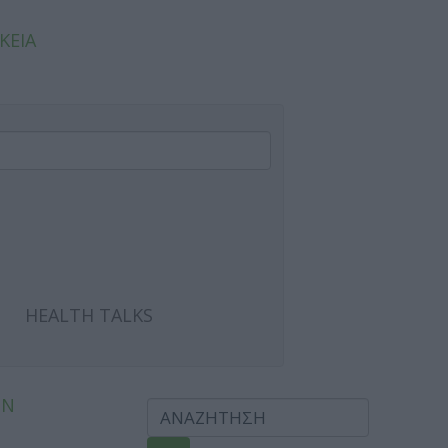
ΚΕΙΑ
HEALTH TALKS
ΩΝ