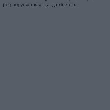
μικροοργανισμών π.χ. .gardnerela…