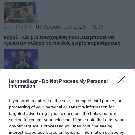
ΔΙΑΤΡΟΦΗ
07 Αυγούστου 2026
19:06
Κεχρί: Πώς μια ενισχυμένη ποικιλία μπορεί να
«γεμίσει» σίδηρο τα παιδιά, χωρίς παρενέργειες
ΕΙΔΗΣΕΙΣ
07 Αυγούστου 2026
18:10
iatropedia.gr -
Do Not Process My Personal
Άδωνις Γεωργιάδης από Γ.Ν. Ρόδου: Νέες προσλήψεις
Information
και «πράσινο φως» για το Ακτινοθεραπευτικό
Κέντρο
If you wish to opt-out of the sale, sharing to third parties, or
processing of your personal or sensitive information for
targeted advertising by us, please use the below opt-out
section to confirm your selection. Please note that after your
opt-out request is processed you may continue seeing
ΥΓΕΙΑ
07 Αυγούστου 2026
17:01
interest-based ads based on personal information utilized by