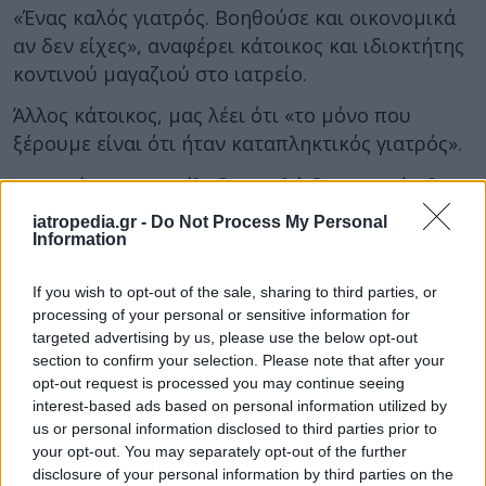
«Ένας καλός γιατρός. Βοηθούσε και οικονομικά
αν δεν είχες», αναφέρει κάτοικος και ιδιοκτήτης
κοντινού μαγαζιού στο ιατρείο.
Άλλος κάτοικος, μας λέει ότι «το μόνο που
ξέρουμε είναι ότι ήταν καταπληκτικός γιατρός».
Οι αρχές «τον συνέλαβαν πολύ διακριτικά χθες
(Τρίτη 14.02.2023) το μεσημέρι», λέει στο
iatropedia.gr -
Do Not Process My Personal
newsit.gr γείτονας του 65χρονου δερματολόγου,
Information
με αποτέλεσμα το αυτοκίνητο του γιατρού που
If you wish to opt-out of the sale, sharing to third parties, or
συνελήφθη να εξακολουθεί να βρίσκεται
processing of your personal or sensitive information for
μπροστά στο ιατρείο του. Πάντως έξω από το
targeted advertising by us, please use the below opt-out
ιατρείο υπάρχει ταμπέλα που δείχνει ότι θα
section to confirm your selection. Please note that after your
παραμείνει κλειστό έως τις 20 Φεβρουαρίου.
opt-out request is processed you may continue seeing
interest-based ads based on personal information utilized by
Ρεπορτάζ: Άννα – Τριανταφυλλιά Τσούτσα
us or personal information disclosed to third parties prior to
your opt-out. You may separately opt-out of the further
Πηγή: Newsit.gr
disclosure of your personal information by third parties on the