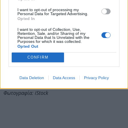
Α(H3N2).
I want to opt-out of processing my
Personal Data for Targeted Advertising.
Σε πανευρωπαϊκό επίπεδο εκτιμάται ότι τα
Opted In
κρούσματα θα συνεχίσουν να αυξάνονται έως
την κορύφωση της περιόδου, πιθανότατα μέσα
I want to opt-out of Collection, Use,
Retention, Sale, and/or Sharing of my
στον Ιανουάριο. Η κυκλοφορία του ιού
Personal Data that Is Unrelated with the
Purposes for which it was collected.
παραμένει υψηλότερη στα παιδιά σχολικής
Opted Out
ηλικίας, τα οποία λειτουργούν ως βασικός
CONFIRM
παράγοντας διασποράς στην κοινότητα, ενώ τα
άτομα άνω των 65 ετών
αποτελούν την
πλειονότητα των σοβαρών περιστατικών που
Data Deletion
Data Access
Privacy Policy
χρειάζονται νοσηλεία.
Φωτογραφία: iStock