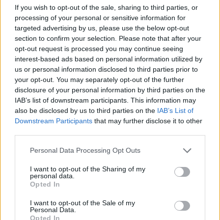
ηλικίας 45 ετών και άνω συνδέεται με αυξημένο
If you wish to opt-out of the sale, sharing to third parties, or
κίνδυνο καρδιαγγειακών επεισοδίων, ο οποίος
processing of your personal or sensitive information for
targeted advertising by us, please use the below opt-out
παραμένει αυξημένος έως και έναν χρόνο μετά
section to confirm your selection. Please note that after your
τη νόσηση. Ο κίνδυνος αφορά εμφράγματα,
opt-out request is processed you may continue seeing
εγκεφαλικά και καρδιακή ανεπάρκεια και είναι
interest-based ads based on personal information utilized by
μεγαλύτερος σε ηλικιωμένους, νοσηλευόμενους
us or personal information disclosed to third parties prior to
your opt-out. You may separately opt-out of the further
ασθενείς και άτομα με προϋπάρχουσα
disclosure of your personal information by third parties on the
καρδιοπάθεια ή διαβήτη. Αξιοσημείωτο είναι ότι
IAB’s list of downstream participants. This information may
το συνολικό καρδιαγγειακό «φορτίο» του RSV
also be disclosed by us to third parties on the
IAB’s List of
αποδείχθηκε συγκρίσιμο με εκείνο της γρίπης.
Downstream Participants
that may further disclose it to other
third parties.
Ο ρόλος του εμβολιασμού παραμένει
Personal Data Processing Opt Outs
καθοριστικός
I want to opt-out of the Sharing of my
Τα πρώιμα δεδομένα δείχνουν ότι
το φετινό
personal data.
Opted In
εμβόλιο της γρίπης προσφέρει σημαντική
προστασία από σοβαρές επιπλοκές, ακόμη
I want to opt-out of the Sale of my
Personal Data.
και απέναντι στο κυρίαρχο στέλεχος
Opted In