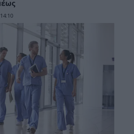
μέως
14:10