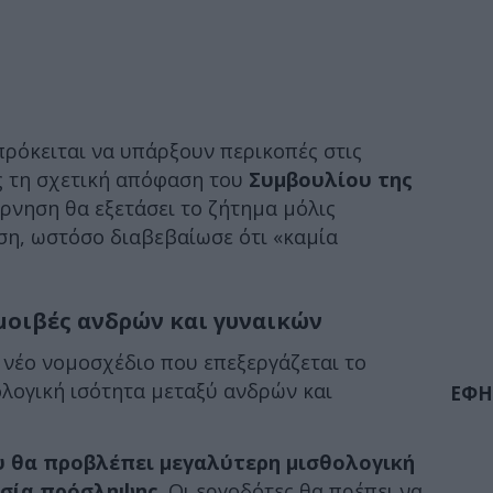
πρόκειται να υπάρξουν περικοπές στις
ς τη σχετική απόφαση του
Συμβουλίου της
έρνηση θα εξετάσει το ζήτημα μόλις
η, ωστόσο διαβεβαίωσε ότι «καμία
μοιβές ανδρών και γυναικών
 νέο νομοσχέδιο που επεξεργάζεται το
ολογική ισότητα μεταξύ ανδρών και
ΕΦΗ
υ θα προβλέπει μεγαλύτερη μισθολογική
ασία πρόσληψης
. Οι εργοδότες θα πρέπει να