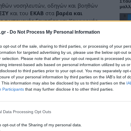
Σταυ
οηθών νοσηλευτών, οδηγών και βοηθών
μαλλ
ΕΣΥ
και του
ΕΚΑΒ
στα
βαρέα και
 η υπουργός Εργασίας και Κοινωνικής
.gr -
Do Not Process My Personal Information
ΕΙΔΗ
α σημαντική παρέμβαση στήριξης ενός
τος, τονίζοντας ότι η κυβέρνηση σχεδιάζει
to opt-out of the sale, sharing to third parties, or processing of your per
Νοσο
τομο
formation for targeted advertising by us, please use the below opt-out s
ς νοσηλευτές.
λειτ
r selection. Please note that after your opt-out request is processed y
Αυγ
eing interest-based ads based on personal information utilized by us or
ελμα που πρέπει να στηριχθεί»
disclosed to third parties prior to your opt-out. You may separately opt-
losure of your personal information by third parties on the IAB’s list of
EN, σημείωσε ότι η ρύθμιση έρχεται να
. This information may also be disclosed by us to third parties on the
IA
νες απαιτήσεις και ευθύνες, επισημαίνοντας
Participants
that may further disclose it to other third parties.
ΕΙΔΗ
σιαστική στήριξη στους εργαζόμενους του
Αλτσ
εφαρ
l Data Processing Opt Outs
την 
o opt-out of the Sharing of my personal data.