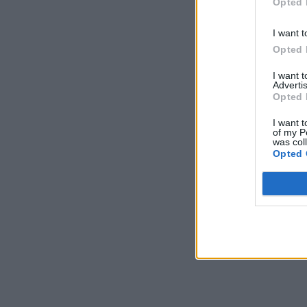
Opted 
I want t
Opted 
I want 
Advertis
Opted 
I want t
of my P
was col
Opted 