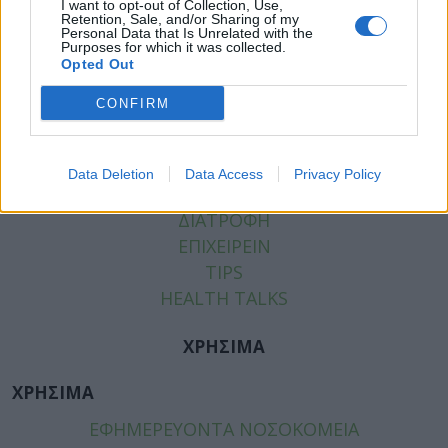
I want to opt-out of Collection, Use,
Retention, Sale, and/or Sharing of my
Personal Data that Is Unrelated with the
Purposes for which it was collected.
Opted Out
ΚΑΤΗΓΟΡΙΕΣ
CONFIRM
ΕΙΔΗΣΕΙΣ
ΥΓΕΙΑ
ΠΑΙΔΙ
Data Deletion
Data Access
Privacy Policy
ΨΥΧΙΚΗ ΥΓΕΙΑ
ΔΙΑΤΡΟΦΗ
ΕΠΙΧΕΙΡΕΙΝ
TIPS
HEALTH TALKS
ΧΡΗΣΙΜΑ
ΧΡΗΣΙΜΑ
ΕΦΗΜΕΡΕΥΟΝΤΑ ΝΟΣΟΚΟΜΕΙΑ