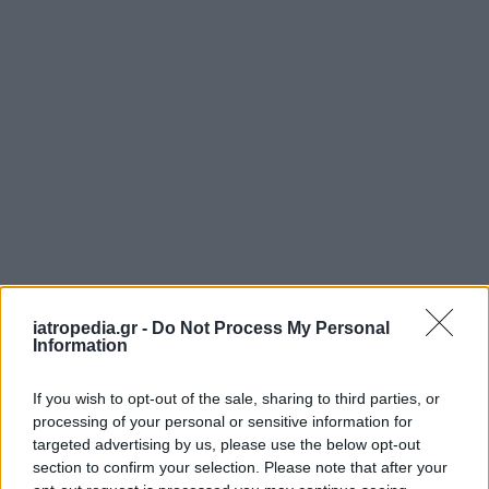
• Το πρόγραμμα υλοποιήθηκε τον Ιούνιο και
iatropedia.gr -
Do Not Process My Personal
Ιούλιο του 2024 και είχαν την ευκαιρία να το
Information
βιώσουν 51 παιδιά των εργαζομένων σε UNI-
PHARMA & InterMed.
If you wish to opt-out of the sale, sharing to third parties, or
processing of your personal or sensitive information for
• Μετά τις δραστηριότητες στη θάλασσα, τα
targeted advertising by us, please use the below opt-out
παιδιά απολάμβαναν ελαφρύ και υγιεινό γεύμα
section to confirm your selection. Please note that after your