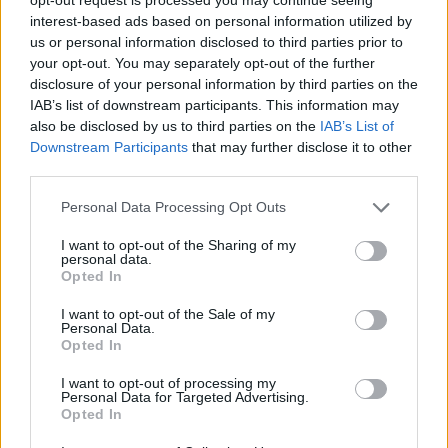
που εμφανίζει ο κορονοϊός”.
interest-based ads based on personal information utilized by
us or personal information disclosed to third parties prior to
Ο ειδικός συνιστά στα άτομα με χρόνιες
your opt-out. You may separately opt-out of the further
αλλεργίες να ακολουθούν προσεκτικά τις
disclosure of your personal information by third parties on the
συμβουλές του γιατρού τους -ιδιαίτερα αυτή την
IAB’s list of downstream participants. This information may
also be disclosed by us to third parties on the
IAB’s List of
περίοδο- να μην εγκαταλείπουν τη
Downstream Participants
that may further disclose it to other
φαρμακευτική αγωγή τους και να είναι σε
third parties.
τακτική επικοινωνία μαζί του, αν χρειαστεί να
υποβληθούν σε κάποιον έλεγχο.
Personal Data Processing Opt Outs
I want to opt-out of the Sharing of my
“Είναι μια σημαντική κατάσταση θα την
personal data.
ξεπεράσουμε κι αυτή σιγά – σιγά μαζί με τη
Opted In
γενικότερη προσπάθεια που κάνουμε για τον
I want to opt-out of the Sale of my
κορονοϊό, πάντα σε συνεργασία με τον γιατρό
Personal Data.
Opted In
μας”, κατέληξε ο κ. Τσιόδρας.
I want to opt-out of processing my
Personal Data for Targeted Advertising.
Opted In