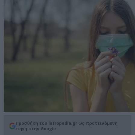
Προσθήκη του iatropedia.gr ως προτεινόμενη
πηγή στην Google