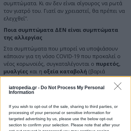
συμπτώματα. Κι αν δεν είναι σίγουρος να ρωτά
τον γιατρό του. Γιατί αν χρειαστεί, θα πρέπει να
ελεγχθεί”.
Ποια συμπτώματα ΔΕΝ είναι συμπτώματα
της αλλεργίας
Στα συμπτώματα που μπορεί να υποψιάσουν
κάποιον για τη νόσο COVID-19 που προκαλεί ο
νέος κορωνοϊός, συγκαταλέγονται ο
πυρετός,
μυαλγίες
και η
οξεία καταβολή
(βαριά
κόπωση).
iatropedia.gr -
Do Not Process My Personal
Σύμφωνα με τον καθηγητή, κ. Τσιόδρα: “Ο
Information
πυρετός δεν είναι συχνό φαινόμενο στην
αλλεργία. Δεν καθορίζει την αλλεργική
If you wish to opt-out of the sale, sharing to third parties, or
κατάσταση. Οι μυαλγίες ή η κόπωση, που καμία
processing of your personal or sensitive information for
targeted advertising by us, please use the below opt-out
φορά εμφανίζουν τα αλλεργικά άτομα, θέλει
section to confirm your selection. Please note that after your
χρόνο να εκδηλωθεί. Δεν είναι η οξεία καταβολή
opt-out request is processed you may continue seeing