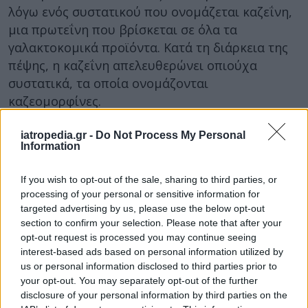
λόγω ενός συστατικού που ονομάζεται καζεΐνη,
μια πρωτεΐνη που βρίσκεται σε όλα τα
γαλακτοκομικά προϊόντα. Κατά τη διάρκεια της
πέψης, η καζεΐνη απελευθερώνει οπιούχα
συστατικά, τα οποία ονομάζονται
καζεομορφίνες.
Έτσι, οι καζεομορφίνες επηρεάζουν τους
iatropedia.gr -
Do Not Process My Personal
υποδοχείς ντοπαμίνης και προκαλούν αυτή την
Information
εθιστική επίδραση του τυριού στον ανθρώπινο
οργανισμό.
If you wish to opt-out of the sale, sharing to third parties, or
processing of your personal or sensitive information for
http://www.latimes.com
targeted advertising by us, please use the below opt-out
section to confirm your selection. Please note that after your
ΔΙΑΒΑΣΤΕ ΕΠΙΣΗΣ
opt-out request is processed you may continue seeing
interest-based ads based on personal information utilized by
Δείτε πόσες θερμίδες έχει ένα κομμάτι από την
us or personal information disclosed to third parties prior to
αγαπημένη σας πίτσα
your opt-out. You may separately opt-out of the further
disclosure of your personal information by third parties on the
Το φρούτο που εκμηδενίζει την αύξηση βάρους