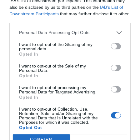
IAB’s list of downstream participants. This information may
μετά από λιπαρό γεύμα
also be disclosed by us to third parties on the
IAB’s List of
Downstream Participants
that may further disclose it to other
third parties.
Personal Data Processing Opt Outs
I want to opt-out of the Sharing of my
personal data.
Opted In
I want to opt-out of the Sale of my
Personal Data.
Opted In
I want to opt-out of processing my
Personal Data for Targeted Advertising.
Opted In
Facebook
Twitter
I want to opt-out of Collection, Use,
Retention, Sale, and/or Sharing of my
Tags:
ΠΙΤΣΑ
,
Σημαντικές Ειδήσεις Υγείας
,
Personal Data that Is Unrelated with the
Purposes for which it was collected.
ΤΡΟΦΕΣ ΕΘΙΣΜΟΣ
,
ΤΡΟΦΕΣ ΠΟΥ ΠΡΟΚΑΛΟΥΝ
Opted Out
ΕΘΙΣΜΟ
,
ΤΥΡΙ
,
ΤΥΡΙ ΕΘΙΣΜΟΣ
CONFIRM