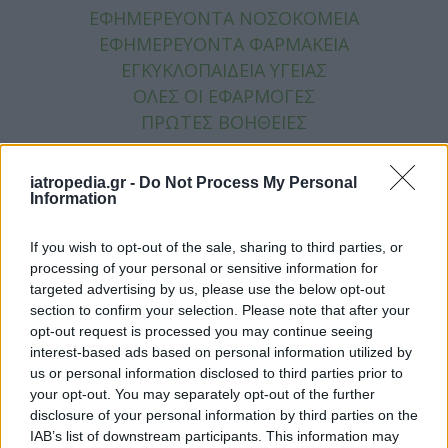
ΕΦΗΜΕΡΕΥΟΝΤΑ ΝΟΣΟΚΟΜΕΙΑ
ΕΦΗΜΕΡΕΥΟΝΤΑ ΦΑΡΜΑΚΕΙΑ
ΕΓΚΥΚΛΟΠΑΙΔΕΙΑ ΥΓΕΙΑΣ
ΟΛΕΣ ΟΙ ΕΦΑΡΜΟΓΕΣ
ΠΡΩΤΕΣ ΒΟΗΘΕΙΕΣ
SOCIAL
iatropedia.gr -
Do Not Process My Personal
Information
FACEBOOK
TWITTER
If you wish to opt-out of the sale, sharing to third parties, or
ΕΠΙΚΟΙΝΩΝΙΑ
processing of your personal or sensitive information for
targeted advertising by us, please use the below opt-out
Αριθμός Πιστοποίησης Μ.Η.Τ.242021
section to confirm your selection. Please note that after your
opt-out request is processed you may continue seeing
Site Map
ΟΡΟΙ ΧΡΗΣΗΣ
ΤΑΥΤΟΤΗΤΑ
interest-based ads based on personal information utilized by
Πολιτική απορρήτου
us or personal information disclosed to third parties prior to
your opt-out. You may separately opt-out of the further
Πληροφορίες α.27 Ν.5253/2025
Cookies
disclosure of your personal information by third parties on the
Copyright iatropedia© 2026
IAB’s list of downstream participants. This information may