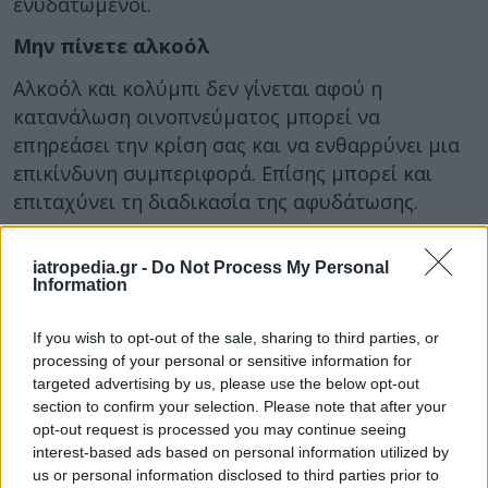
ενυδατωμένοι.
Μην πίνετε αλκοόλ
Αλκοόλ και κολύμπι δεν γίνεται αφού η
κατανάλωση οινοπνεύματος μπορεί να
επηρεάσει την κρίση σας και να ενθαρρύνει μια
επικίνδυνη συμπεριφορά. Επίσης μπορεί και
επιταχύνει τη διαδικασία της αφυδάτωσης.
Για καλό και για κακό
iatropedia.gr -
Do Not Process My Personal
Information
Ένα μικρό κιτ πρώτων βοηθειών μπορεί να
If you wish to opt-out of the sale, sharing to third parties, or
αποτρέψει ένα έγκαυμα. Καλό είναι να έχετε μαζί
processing of your personal or sensitive information for
σας μιαμ κρέμα αλόης για την ανακούφιση του
targeted advertising by us, please use the below opt-out
section to confirm your selection. Please note that after your
ηλιακού εγκαύματος ή αναλγητικά παυσίπονα.
opt-out request is processed you may continue seeing
Πηγη:
http://www.webmd.com
interest-based ads based on personal information utilized by
us or personal information disclosed to third parties prior to