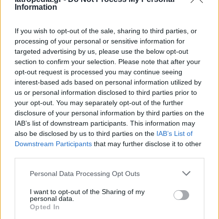
τα γόνατα και τα χέρια.
Information
http://www.livestrong.com
If you wish to opt-out of the sale, sharing to third parties, or
ΔΙΑΒΑΣΤΕ ΕΠΙΣΗΣ
processing of your personal or sensitive information for
targeted advertising by us, please use the below opt-out
Περιποίηση επιδερμίδας: Τι πρέπει να κάνετε
section to confirm your selection. Please note that after your
μετά τη γυμναστική
opt-out request is processed you may continue seeing
interest-based ads based on personal information utilized by
Δείτε πως να κάνετε φυσικό λίφτινγκ!
us or personal information disclosed to third parties prior to
your opt-out. You may separately opt-out of the further
disclosure of your personal information by third parties on the
IAB’s list of downstream participants. This information may
also be disclosed by us to third parties on the
IAB’s List of
Downstream Participants
that may further disclose it to other
third parties.
Personal Data Processing Opt Outs
I want to opt-out of the Sharing of my
personal data.
Opted In