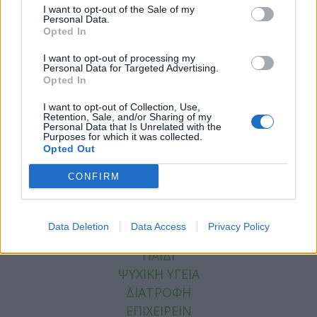
I want to opt-out of the Sale of my
Personal Data.
Facebook
Twitter
Opted In
Tags:
ΑΓΚΩΝΕΣ
,
ΔΕΡΜΑ ΠΟΥ ΞΕΦΛΟΥΔΙΖΕΙ
,
I want to opt-out of processing my
Personal Data for Targeted Advertising.
ΞΗΡΟ ΔΕΡΜΑ ΣΤΟΥΣ ΑΓΚΩΝΕΣ
,
ΠΕΡΙΠΟΙΗΣΗ
Opted In
ΕΠΙΔΕΡΜΙΔΑΣ
,
Σημαντικές Ειδήσεις Υγείας
,
I want to opt-out of Collection, Use,
ΣΚΟΥΡΟ ΔΕΡΜΑ ΣΤΟΥΣ ΑΓΚΩΝΕΣ
Retention, Sale, and/or Sharing of my
Personal Data that Is Unrelated with the
Purposes for which it was collected.
Opted Out
CONFIRM
ΚΑΤΗΓΟΡΙΕΣ
ΕΙΔΗΣΕΙΣ
Data Deletion
Data Access
Privacy Policy
ΥΓΕΙΑ
ΠΑΙΔΙ
ΨΥΧΙΚΗ ΥΓΕΙΑ
ΔΙΑΤΡΟΦΗ
ΕΠΙΧΕΙΡΕΙΝ