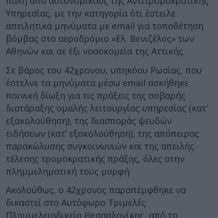
πόλη από αστυνομικούς της Αντιτρομοκρατικής
Υπηρεσίας, με την κατηγορία ότι έστειλε
απειλητικά μηνύματα με email για τοποθέτηση
βόμβας στο αεροδρόμιο «Ελ. Βενιζέλος» των
Αθηνών και σε έξι νοσοκομεία της Αττικής.
Σε βάρος του 42χρονου, υπηκόου Ρωσίας, που
έστελνε τα μηνύματα μέσω email ασκήθηκε
ποινική δίωξη για τις πράξεις της σοβαρής
διατάραξης ομαλής λειτουργίας υπηρεσίας (κατ’
εξακολούθηση), της διασποράς ψευδών
ειδήσεων (κατ’ εξακολούθηση), της απόπειρας
παρακώλυσης συγκοινωνιών και της απειλής
τέλεσης τρομοκρατικής πράξης, όλες στην
πλημμεληματική τους μορφή.
Ακολούθως, ο 42χρονος παραπέμφθηκε να
δικαστεί στο Αυτόφωρο Τριμελές
Πλημμελειοδικείο Θεσσαλονίκης, από το