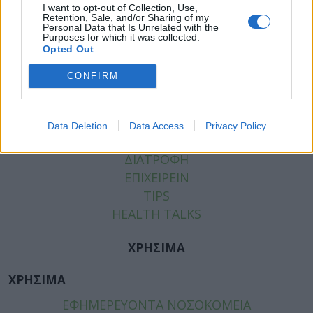
I want to opt-out of Collection, Use,
Retention, Sale, and/or Sharing of my
Personal Data that Is Unrelated with the
Purposes for which it was collected.
Opted Out
ΚΑΤΗΓΟΡΙΕΣ
CONFIRM
ΕΙΔΗΣΕΙΣ
ΥΓΕΙΑ
ΠΑΙΔΙ
Data Deletion
Data Access
Privacy Policy
ΨΥΧΙΚΗ ΥΓΕΙΑ
ΔΙΑΤΡΟΦΗ
ΕΠΙΧΕΙΡΕΙΝ
TIPS
HEALTH TALKS
ΧΡΗΣΙΜΑ
ΧΡΗΣΙΜΑ
ΕΦΗΜΕΡΕΥΟΝΤΑ ΝΟΣΟΚΟΜΕΙΑ