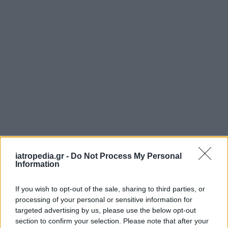
Ο ίδιος, προανακριτικά, αρνήθηκε ότι υπήρξε ο
αποστολέας των επίμαχων μηνυμάτων μέσω
iatropedia.gr -
Do Not Process My Personal
Information
email και υποστήριξε ότι έπεσε θύμα σκευωρίας
από άλλα άτομα, τα οποία χρησιμοποιώντας τη
If you wish to opt-out of the sale, sharing to third parties, or
φωτογραφία του προέβησαν στην αποστολή των
processing of your personal or sensitive information for
μηνυμάτων.
targeted advertising by us, please use the below opt-out
section to confirm your selection. Please note that after your
Σύμφωνα με τον υπερασπιστή του, ο 42χρονος