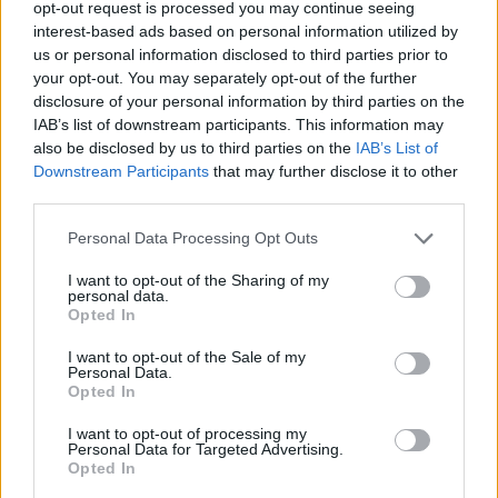
opt-out request is processed you may continue seeing
Ρώσος που συνελήφθη στην Θεσσαλονίκη
interest-based ads based on personal information utilized by
δηλώνει μπλόγκερ και αποδίδει την παραπάνω
us or personal information disclosed to third parties prior to
your opt-out. You may separately opt-out of the further
ενέργεια σε κόντρα με youtubers.
disclosure of your personal information by third parties on the
IAB’s list of downstream participants. This information may
also be disclosed by us to third parties on the
IAB’s List of
Downstream Participants
that may further disclose it to other
third parties.
Personal Data Processing Opt Outs
I want to opt-out of the Sharing of my
personal data.
Opted In
I want to opt-out of the Sale of my
Personal Data.
Opted In
Facebook
Twitter
I want to opt-out of processing my
Personal Data for Targeted Advertising.
Tags:
ΦΑΡΣΑ ΓΙΑ ΒΟΜΒΑ
,
ΦΑΡΣΑ ΝΟΣΟΚΟΜΕΙΑ
Opted In