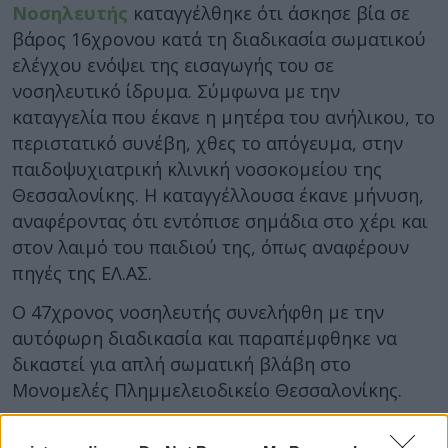
Νοσηλευτής
καταγγέλθηκε ότι άσκησε βία σε
βάρος 16χρονου κατά τη διαδικασία σωματικού
ελέγχου ενόψει της εισαγωγής του σε
νοσηλευτικό ίδρυμα. Σύμφωνα με την
καταγγελία που έκανε η μητέρα του ανήλικου, το
περιστατικό συνέβη, χθες το απόγευμα, στην
παιδοψυχιατρική κλινική νοσοκομείου της
Θεσσαλονίκης. Η καταγγέλλουσα έκανε μήνυση,
αναφέροντας ότι εντόπισε σημάδια στο χέρι και
στον λαιμό του παιδιού της, όπως αναφέρουν
πηγές της ΕΛ.ΑΣ.
Ο 47χρονος νοσηλευτής συνελήφθη με την
αυτόφωρη διαδικασία και παραπέμφθηκε να
δικαστεί για απλή σωματική βλάβη στο
Μονομελές Πλημμελειοδικείο Θεσσαλονίκης.
Φωτογραφία: istock