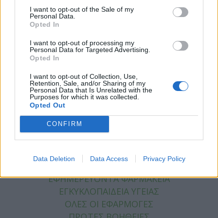
I want to opt-out of the Sale of my
ΕΙΔΗΣΕΙΣ
Personal Data.
Opted In
ΥΓΕΙΑ
ΠΑΙΔΙ
I want to opt-out of processing my
Personal Data for Targeted Advertising.
ΨΥΧΙΚΗ ΥΓΕΙΑ
Opted In
ΔΙΑΤΡΟΦΗ
ΕΠΙΧΕΙΡΕΙΝ
I want to opt-out of Collection, Use,
Retention, Sale, and/or Sharing of my
TIPS
Personal Data that Is Unrelated with the
Purposes for which it was collected.
HEALTH TALKS
Opted Out
CONFIRM
ΧΡΗΣΙΜΑ
ΧΡΗΣΙΜΑ
Data Deletion
Data Access
Privacy Policy
ΕΦΗΜΕΡΕΥΟΝΤΑ ΝΟΣΟΚΟΜΕΙΑ
ΕΦΗΜΕΡΕΥΟΝΤΑ ΦΑΡΜΑΚΕΙΑ
ΕΓΚΥΚΛΟΠΑΙΔΕΙΑ ΥΓΕΙΑΣ
ΟΛΕΣ ΟΙ ΕΦΑΡΜΟΓΕΣ
ΠΡΩΤΕΣ ΒΟΗΘΕΙΕΣ