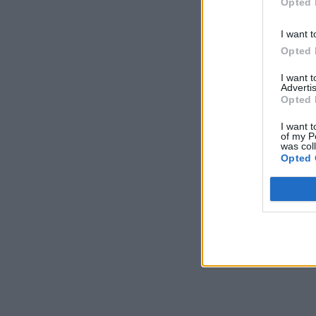
Opted 
I want t
Opted 
I want 
Advertis
Opted 
I want t
of my P
was col
Opted 