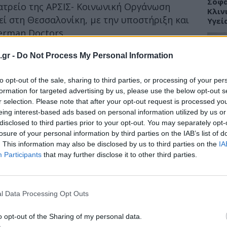
Σοφά
ιατρείο της ΑΡΣΙΣ- Κοινωνική Οργάνωση
Κλιν
ί στη Θεσσαλονίκη, με την υποστήριξη και
Υγεί
erman Doctors.
 σε όλη τη διάρκεια του 2022, το Κοινωνικό
.gr -
Do Not Process My Personal Information
α σε 2.742 πολίτες που ζουν στα όρια της
ΥΓΕΙ
κτο ετήσιο εισόδημα, άστεγους,
to opt-out of the sale, sharing to third parties, or processing of your per
κισμένους, μετανάστες και πρόσφυγες,
Πώς 
formation for targeted advertising by us, please use the below opt-out s
«πλή
r selection. Please note that after your opt-out request is processed y
ικά έγιναν 5.191 ιατρικές επισκέψεις και
προσ
eing interest-based ads based on personal information utilized by us or
 αφορούν ενήλικους και οι 2.801 ανήλικους.
disclosed to third parties prior to your opt-out. You may separately opt-
losure of your personal information by third parties on the IAB’s list of
 λειτουργεί από τον Μάιο του 2022 με την
. This information may also be disclosed by us to third parties on the
IA
 Θεσσαλονίκης, το επισκέφθηκαν 313
Participants
that may further disclose it to other third parties.
ΕΙΔΗ
0 είναι παιδιά και έγιναν συνολικά 719
ορούσαν 410 ενήλικους και 309 ανήλικους.
Γλυφ
45χρ
l Data Processing Opt Outs
ανοι
o opt-out of the Sharing of my personal data.