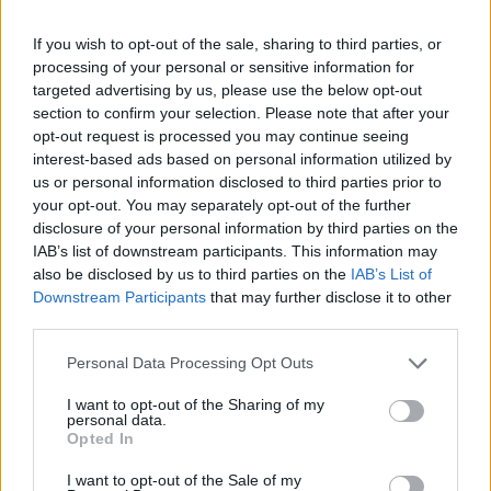
καταγγείλουμε την από 16-7-2012 μεταξύ μας
σύμβαση», αναφέρεται στην εξώδικη δήλωση
If you wish to opt-out of the sale, sharing to third parties, or
του διοικητή του ΕΟΠΥΥ.
processing of your personal or sensitive information for
targeted advertising by us, please use the below opt-out
section to confirm your selection. Please note that after your
opt-out request is processed you may continue seeing
interest-based ads based on personal information utilized by
us or personal information disclosed to third parties prior to
your opt-out. You may separately opt-out of the further
disclosure of your personal information by third parties on the
IAB’s list of downstream participants. This information may
also be disclosed by us to third parties on the
IAB’s List of
Downstream Participants
that may further disclose it to other
third parties.
Personal Data Processing Opt Outs
Facebook
Twitter
I want to opt-out of the Sharing of my
personal data.
Opted In
Tags:
ΔΙΑΦΗΜΗΣΕΙΣ
,
ΕΟΠΥΥ
,
ΠΕΝΤΑΨΗΦΙΑ
,
ΡΑΝΤΕΒΟΥ
,
ΡΕΠΟΡΤΑΖ ΥΓΕΙΑΣ
,
ΤΗΛΕΦΩΝΑ
I want to opt-out of the Sale of my