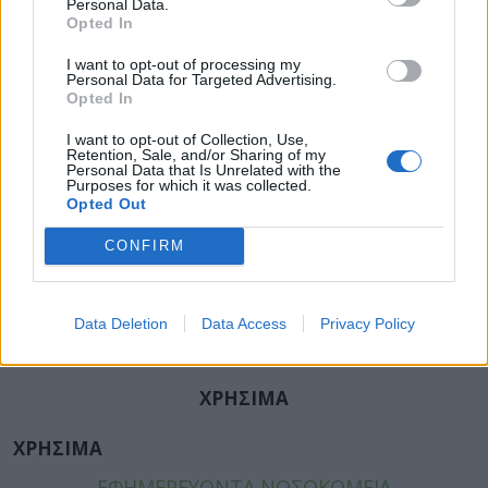
Personal Data.
Opted In
I want to opt-out of processing my
Personal Data for Targeted Advertising.
Opted In
ΚΑΤΗΓΟΡΙΕΣ
I want to opt-out of Collection, Use,
ΕΙΔΗΣΕΙΣ
Retention, Sale, and/or Sharing of my
Personal Data that Is Unrelated with the
ΥΓΕΙΑ
Purposes for which it was collected.
ΠΑΙΔΙ
Opted Out
ΨΥΧΙΚΗ ΥΓΕΙΑ
CONFIRM
ΔΙΑΤΡΟΦΗ
ΕΠΙΧΕΙΡΕΙΝ
TIPS
Data Deletion
Data Access
Privacy Policy
HEALTH TALKS
ΧΡΗΣΙΜΑ
ΧΡΗΣΙΜΑ
ΕΦΗΜΕΡΕΥΟΝΤΑ ΝΟΣΟΚΟΜΕΙΑ