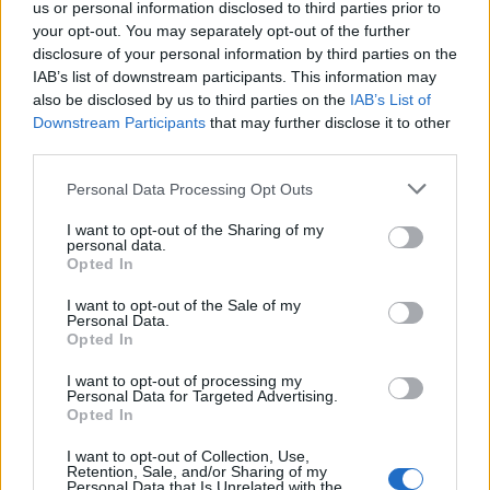
υπηρεσίες τηλεϊατρικής θα μπορούσαν να
us or personal information disclosed to third parties prior to
your opt-out. You may separately opt-out of the further
βελτιώσουν την
παροχή υγειονομικής
disclosure of your personal information by third parties on the
περίθαλψης,
ιδίως σε απομακρυσμένες
IAB’s list of downstream participants. This information may
περιοχές (η Ελλάδα έχει 168 κατοικημένα νησιά).
also be disclosed by us to third parties on the
IAB’s List of
Downstream Participants
that may further disclose it to other
Μία ακόμα πρωτοβουλία που παρουσιάζει
third parties.
ενδιαφέρον όσον αφορά την ενσωμάτωση
ψηφιακών και άλλων καινοτόμων λύσεων στο
Personal Data Processing Opt Outs
σύστημα υγείας είναι και ο επιταχυντής
I want to opt-out of the Sharing of my
SymbIASIS
– το πρόγραμμα ανάπτυξης
personal data.
Opted In
ικανοτήτων που υλοποιείται από το Εθνικό
Κέντρο Τεκμηρίωσης και Ηλεκτρονικού
I want to opt-out of the Sale of my
Personal Data.
Περιεχομένου (ΕΚΤ), τον τοπικό κόμβο του EIT
Opted In
Health.
I want to opt-out of processing my
Personal Data for Targeted Advertising.
Στόχος του είναι να συνδέσει νοσοκομεία και
Opted In
νεοφυείς επιχειρήσεις και θα μπορούσε τελικά
I want to opt-out of Collection, Use,
να οδηγήσει σε
πιλοτικές δοκιμές
και
Retention, Sale, and/or Sharing of my
Personal Data that Is Unrelated with the