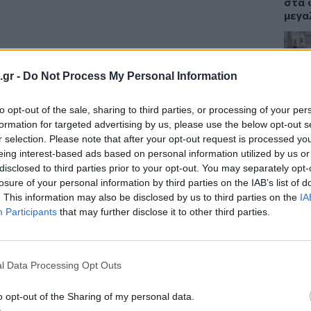
στα 
μεγα
από 402.000 εμφυτεύματα. Ύστερα από 5
.gr -
Do Not Process My Personal Information
 από την εγκατάσταση τους, το 6,2% των
ΕΙΔΗ
ν ισχίου δεν λειτουργούσαν πια σωστά,
to opt-out of the sale, sharing to third parties, or processing of your per
Γιατ
ο 2,3% των κεραμικών εμφυτευμάτων και
προσ
formation for targeted advertising by us, please use the below opt-out s
 και πλαστικά).
σεισ
r selection. Please note that after your opt-out request is processed y
Συγκ
eing interest-based ads based on personal information utilized by us or
ε τα στοιχεία, είναι μεγαλύτερος για τις
disclosed to third parties prior to your opt-out. You may separately opt-
γαλύτερος σε σχέση με τους άνδρες, αν και
losure of your personal information by third parties on the IAB’s list of
πιθανότητα να χρειαστούν τέτοιο
. This information may also be disclosed by us to third parties on the
IA
Participants
that may further disclose it to other third parties.
νέους και γενικότερα για τα μεταλλικά
ΔΙΑ
 μεγέθους. Κάθε αύξηση του μεγέθους κατά
08:4
νει τον κίνδυνο δυσλειτουργίας κατά 2%.
Διατ
l Data Processing Opt Outs
ατα φαίνεται πως λειτουργούν καλύτερα,
δίαι
δεν ε
o opt-out of the Sharing of my personal data.