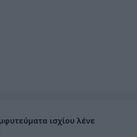
μφυτεύματα ισχίου λένε
ς