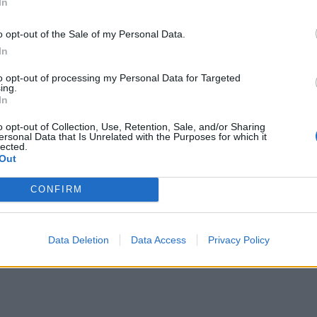
ούνται μια από τις μεγάλες επιτυχίες της
In
καθιστούν τη δυνατότητα κίνησης του
o opt-out of the Sale of my Personal Data.
. Παρόλα αυτά, όπως δείχνει η νέα μελέτη,
In
καθόλου αμελητέος, ιδίως για τα αμιγώς
λημα εντοπίζεται κυρίως στις μεταλλικές
to opt-out of processing my Personal Data for Targeted
ing.
ίτε φθείρονται με τη χρήση, είτε βγαίνουν
In
o opt-out of Collection, Use, Retention, Sale, and/or Sharing
ersonal Data that Is Unrelated with the Purposes for which it
lected.
Out
CONFIRM
Data Deletion
Data Access
Privacy Policy