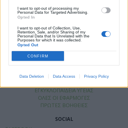
ΠΑΙΔΙ
ΨΥΧΙΚΗ ΥΓΕΙΑ
I want to opt-out of processing my
Personal Data for Targeted Advertising.
ΔΙΑΤΡΟΦΗ
Opted In
ΕΠΙΧΕΙΡΕΙΝ
I want to opt-out of Collection, Use,
TIPS
Retention, Sale, and/or Sharing of my
Personal Data that Is Unrelated with the
HEALTH TALKS
Purposes for which it was collected.
Opted Out
ΧΡΗΣΙΜΑ
CONFIRM
ΧΡΗΣΙΜΑ
ΕΦΗΜΕΡΕΥΟΝΤΑ ΝΟΣΟΚΟΜΕΙΑ
Data Deletion
Data Access
Privacy Policy
ΕΦΗΜΕΡΕΥΟΝΤΑ ΦΑΡΜΑΚΕΙΑ
ΕΓΚΥΚΛΟΠΑΙΔΕΙΑ ΥΓΕΙΑΣ
ΟΛΕΣ ΟΙ ΕΦΑΡΜΟΓΕΣ
ΠΡΩΤΕΣ ΒΟΗΘΕΙΕΣ
SOCIAL