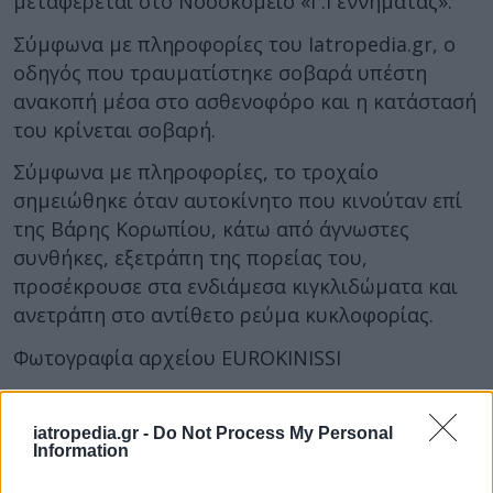
μεταφέρεται στο Νοσοκομείο «Γ.Γεννηματάς».
Σύμφωνα με πληροφορίες του Iatropedia.gr, ο
οδηγός που τραυματίστηκε σοβαρά υπέστη
ανακοπή μέσα στο ασθενοφόρο και η κατάστασή
του κρίνεται σοβαρή.
Σύμφωνα με πληροφορίες, το τροχαίο
σημειώθηκε όταν αυτοκίνητο που κινούταν επί
της Βάρης Κορωπίου, κάτω από άγνωστες
συνθήκες, εξετράπη της πορείας του,
προσέκρουσε στα ενδιάμεσα κιγκλιδώματα και
ανετράπη στο αντίθετο ρεύμα κυκλοφορίας.
Φωτογραφία αρχείου EUROKINISSI
iatropedia.gr -
Do Not Process My Personal
Information