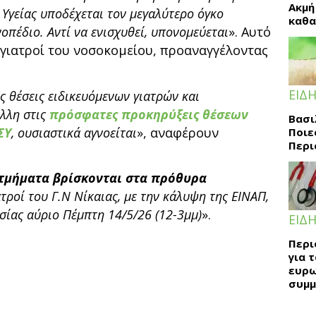
Ακμή
 Υγείας υποδέχεται τον μεγαλύτερο όγκο
καθα
οπέδιο. Αντί να ενισχυθεί, υπονομεύεται
». Αυτό
 γιατροί του νοσοκομείου, προαναγγέλοντας
ΕΙΔΗ
ς θέσεις ειδικευόμενων γιατρών και
άλλη στις
πρόσφατες
προκηρύξεις θέσεων
Βασι
ΣΥ
, ουσιαστικά αγνοείται
», αναφέρουν
Ποιε
Περι
τμήματα βρίσκονται στα πρόθυρα
ιατροί του Γ.Ν Νίκαιας, με την κάλυψη της ΕΙΝΑΠ,
σίας αύριο Πέμπτη 14/5/26 (12-3μμ)
».
ΕΙΔΗ
Περι
για 
ευρω
συμμ