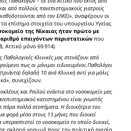
σεις Παθολόγων – σε ένα Αττικό που εκτός από
 και από πολλούς πανεπιστημιακούς γιατρούς
μισθοδοτούνται από τον ΕΛΚΕ)
», αναφέρουν οι
τα επίσημα στοιχεία του υπουργείου Υγείας
οσοκομείο της Νίκαιας ήταν πρώτο με
ε αριθμό επειγόντων περιστατικών
που
, Αττικό μόνο 69.914).
ις Παθολογικές Κλινικές μας στενάζουν από
γούμενο πως οι μόνιμοι ειδικευμένοι Παθολόγοι
(τριάντα) δηλαδή 10 ανά Κλινική αντί για μόλις
ικά
», συνεχίζουν.
οκλέους και Ροϊλού ενάντια στο νοσοκομείο μας
ανεπιστημιακού κατεστημένου είναι γνωστός
με πάρα πολλά ατοπήματα. Η διοικήτρια του
μα φορά μέσα στους 13 μήνες που διοικεί
 υπερασπιστεί το νοσοκομείο το οποίο διοικεί,
 σε σκληρή γραμμή προς την πολιτική ηγεσία