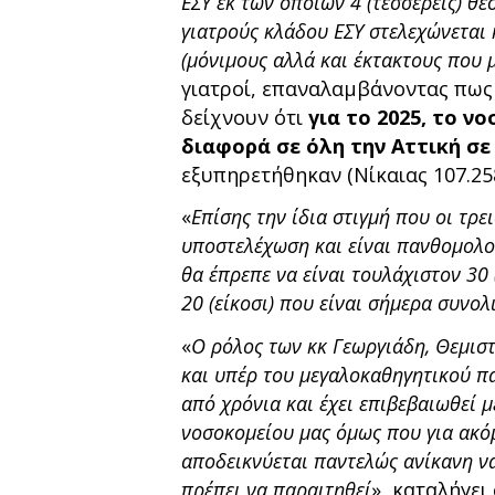
ΕΣΥ εκ των οποίων 4 (τέσσερεις) θέ
γιατρούς κλάδου ΕΣΥ στελεχώνεται
(μόνιμους αλλά και έκτακτους που 
γιατροί, επαναλαμβάνοντας πως 
δείχνουν ότι
για το 2025, το ν
διαφορά σε όλη την Αττική σ
εξυπηρετήθηκαν (Νίκαιας 107.258
«
Επίσης την ίδια στιγμή που οι τρε
υποστελέχωση και είναι πανθομολο
θα έπρεπε να είναι τουλάχιστον 30 
20 (είκοσι) που είναι σήμερα συνολ
«
Ο ρόλος των κκ Γεωργιάδη, Θεμιστ
και υπέρ του μεγαλοκαθηγητικού π
από χρόνια και έχει επιβεβαιωθεί 
νοσοκομείου μας όμως που για ακό
αποδεικνύεται παντελώς ανίκανη να
πρέπει να παραιτηθεί
», καταλήγει