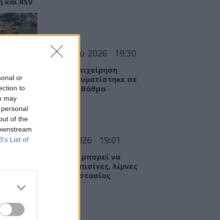
η και RSV
ΣΕΙΣ
06 Αυγούστου 2026
19:30
θράκη: Αγωνιώδης επιχείρηση
sonal or
ωσης 15χρονης – Τραυματίστηκε σε
ατο σημείο στη Γριά Βάθρα
ection to
ou may
 personal
out of the
 downstream
Α
06 Αυγούστου 2026
19:01
B’s List of
βαρές λοιμώξεις που μπορεί να
υμε από το νερό σε πισίνες, λίμνες
ποτάμια – Μέτρα προστασίας