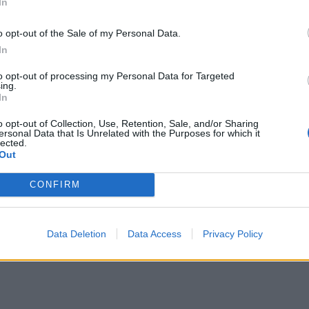
In
περιφέρεια Παζάρτζικ, στην επαρχία
o opt-out of the Sale of my Personal Data.
κοντά στα σύνορα με τη βόρεια Συρία.
In
 a building collapsed recorded by
to opt-out of processing my Personal Data for Targeted
ing.
r 7.8
#earthquake
hits Turkey.
In
om/YDc8DH9lbn
o opt-out of Collection, Use, Retention, Sale, and/or Sharing
ersonal Data that Is Unrelated with the Purposes for which it
lected.
Out
CONFIRM
Data Deletion
Data Access
Privacy Policy