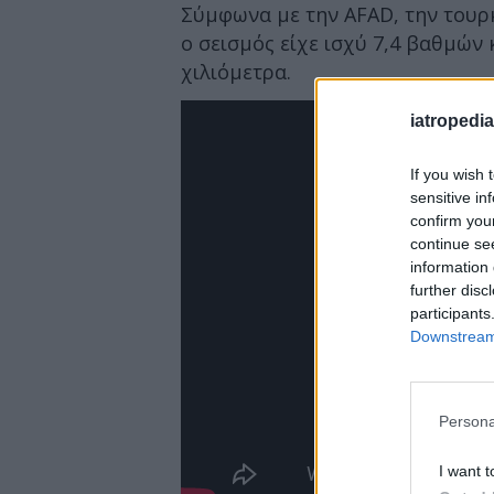
Σύμφωνα με την AFAD, την τουρ
ο σεισμός είχε ισχύ 7,4 βαθμών 
χιλιόμετρα.
iatropedia
If you wish 
sensitive in
confirm you
continue se
information 
further disc
participants
Downstream 
Persona
I want t