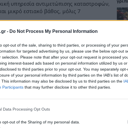
γρίπ
κική υπηρεσία αντιμετώπισης καταστροφών,
και μικρό εστιακό βάθος, μόλις 7
ΕΙΔΗ
.gr -
Do Not Process My Personal Information
Σαμο
to opt-out of the sale, sharing to third parties, or processing of your per
διάσ
δύσβ
formation for targeted advertising by us, please use the below opt-out s
r selection. Please note that after your opt-out request is processed y
eing interest-based ads based on personal information utilized by us or
disclosed to third parties prior to your opt-out. You may separately opt-
losure of your personal information by third parties on the IAB’s list of
ΥΓΕΙ
. This information may also be disclosed by us to third parties on the
IA
Participants
that may further disclose it to other third parties.
5 σο
πάθο
και 
l Data Processing Opt Outs
o opt-out of the Sharing of my personal data.