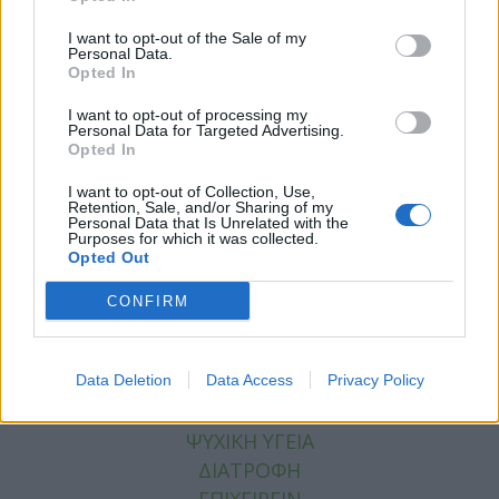
I want to opt-out of the Sale of my
Personal Data.
Opted In
I want to opt-out of processing my
Personal Data for Targeted Advertising.
Facebook
Twitter
Opted In
Tags:
GREXIT
,
ΣΥΜΦΩΝΙΑ
I want to opt-out of Collection, Use,
Retention, Sale, and/or Sharing of my
Personal Data that Is Unrelated with the
Purposes for which it was collected.
Opted Out
CONFIRM
ΚΑΤΗΓΟΡΙΕΣ
ΕΙΔΗΣΕΙΣ
ΥΓΕΙΑ
Data Deletion
Data Access
Privacy Policy
ΠΑΙΔΙ
ΨΥΧΙΚΗ ΥΓΕΙΑ
ΔΙΑΤΡΟΦΗ
ΕΠΙΧΕΙΡΕΙΝ