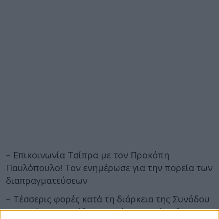
– Επικοινωνία Τσίπρα με τον Προκόπη
Παυλόπουλο! Τον ενημέρωσε για την πορεία των
διαπραγματεύσεων
– Τέσσερις φορές κατά τη διάρκεια της Συνόδου
Κορυφής συναντήθηκαν Τσίπρας, Μέρκελ,