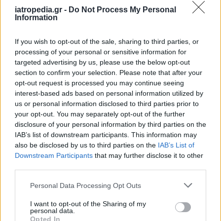
Ολάντ, Τουσκ
iatropedia.gr -
Do Not Process My Personal
Information
– Σκληρή στάση κράτησε η Γερμανίδα
καγκελάριος – Συμφωνία για χρηματοδότηση
If you wish to opt-out of the sale, sharing to third parties, or
«γέφυρα»
processing of your personal or sensitive information for
targeted advertising by us, please use the below opt-out
– Πηγές αναφέρουν ότι η ΕΚΤ θα δώσει
section to confirm your selection. Please note that after your
ρευστότητα στις ελληνικές τράπεζες
opt-out request is processed you may continue seeing
interest-based ads based on personal information utilized by
– Τηλεδιάσκεψη το απόγευμα για τον ELA
us or personal information disclosed to third parties prior to
your opt-out. You may separately opt-out of the further
Διαβάστε όλες τις κρίσιμες εξελίξεις στο
disclosure of your personal information by third parties on the
newsit.gr
IAB’s list of downstream participants. This information may
also be disclosed by us to third parties on the
IAB’s List of
Downstream Participants
that may further disclose it to other
third parties.
Personal Data Processing Opt Outs
I want to opt-out of the Sharing of my
personal data.
Opted In